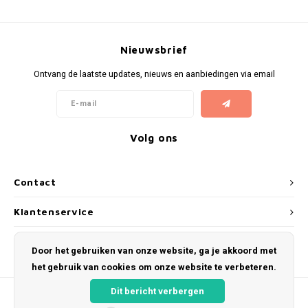
Bretels
Sokken
Dames Badjassen
Hoofdkussens
Comtessa
Huiss
Schoteldoeken
Petten (Caps)
Strandlakens / Badlakens
Nachtkleding Kids
Spreien
Lunatex
Nieuwsbrief
Vaatdoeken
Ontvang de laatste updates, nieuws en aanbiedingen via email
Zakdoeken
Baby setjes
Heren Nachthemden
Redmond
Schorten
Dames Huispakken
MEQ
Ovenwanten
Volg ons
Hajo
Pannenlap
Pastunette
Contact
Stofdoeken
Paul Hopkins
Klantenservice
Dweilen
Mijn account
Pierre Cardin
Door het gebruiken van onze website, ga je akkoord met
Plaids
het gebruik van cookies om onze website te verbeteren.
Robson
Dit bericht verbergen