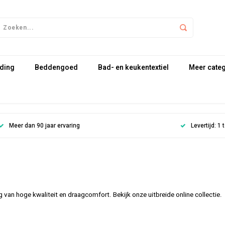
ding
Beddengoed
Bad- en keukentextiel
Meer cate
Meer dan 90 jaar ervaring
Levertijd: 1
an hoge kwaliteit en draagcomfort. Bekijk onze uitbreide online collectie.