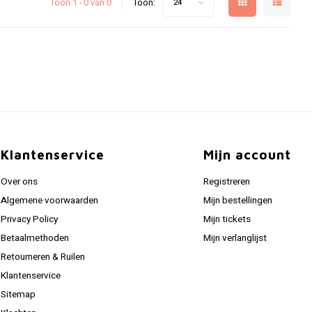
Toon 1 - 0 van 0
Toon:
24
Klantenservice
Mijn account
Over ons
Registreren
Algemene voorwaarden
Mijn bestellingen
Privacy Policy
Mijn tickets
Betaalmethoden
Mijn verlanglijst
Retourneren & Ruilen
Klantenservice
Sitemap