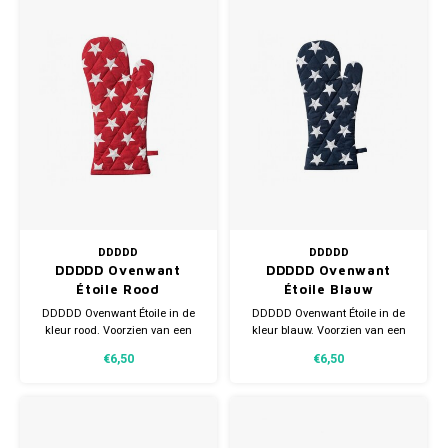
Gianvaglia
iSeng
Rebelle
Tom Tailor
Walra
Gotzburg
DDDDD
DDDDD
DDDDD Ovenwant
DDDDD Ovenwant
Étoile Rood
Étoile Blauw
O'Neill
DDDDD Ovenwant Étoile in de
DDDDD Ovenwant Étoile in de
kleur rood. Voorzien van een
kleur blauw. Voorzien van een
Lee Cooper
handig lusje. Afmeting 18x36
handig lusje. Afmeting 18x36
€6,50
€6,50
cm.
cm.
Kappa