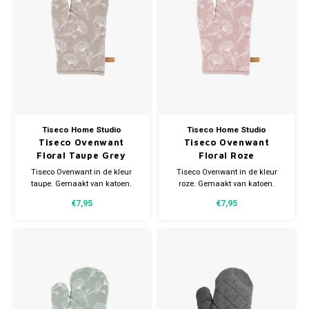
Tiseco Home Studio
Tiseco Home Studio
Tiseco Ovenwant
Tiseco Ovenwant
Floral Taupe Grey
Floral Roze
Tiseco Ovenwant in de kleur
Tiseco Ovenwant in de kleur
taupe. Gemaakt van katoen.
roze. Gemaakt van katoen.
Voorzien van een handig lusje.
Voorzien van een handig lusje.
€7,95
€7,95
Afmeting 18x28cm.
Afmeting 18x28cm.