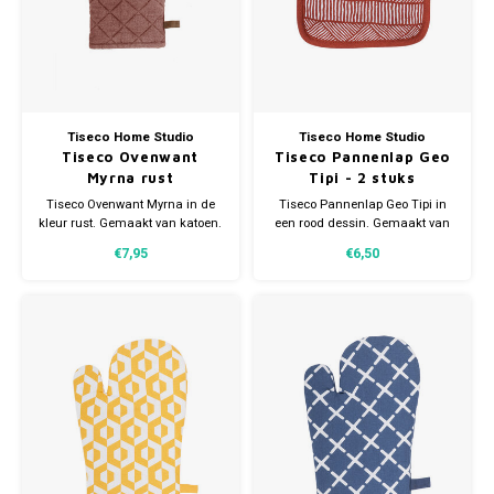
Tiseco Home Studio
Tiseco Home Studio
Tiseco Ovenwant
Tiseco Pannenlap Geo
Myrna rust
Tipi - 2 stuks
Tiseco Ovenwant Myrna in de
Tiseco Pannenlap Geo Tipi in
kleur rust. Gemaakt van katoen.
een rood dessin. Gemaakt van
Voorzien van een handig lusje.
katoen. Voorzien van een
€7,95
€6,50
Afmeting 18x28cm.
handig lusje. Afmeting 20x20
cm.