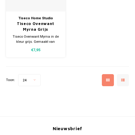
Tiseco Home Studio
Tiseco Ovenwant
Myrna Grijs
Tiseco Ovenwant Myrna in de
kleur grijs. Gemaakt van
katoen. Voorzien van een
€7,95
handig lusje. Afmeting
18x28cm.
Toon:
24
Nieuwsbrief