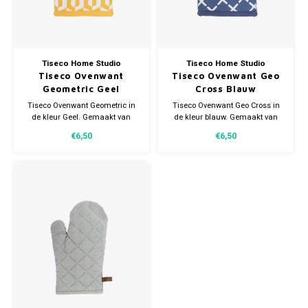
Tiseco Home Studio
Tiseco Home Studio
Tiseco Ovenwant
Tiseco Ovenwant Geo
Geometric Geel
Cross Blauw
Tiseco Ovenwant Geometric in
Tiseco Ovenwant Geo Cross in
de kleur Geel. Gemaakt van
de kleur blauw. Gemaakt van
katoen. Voorzien van een
katoen. Voorzien van een
€6,50
€6,50
handig lusje. Afmeting
handig lusje. Afmeting
18x28cm.
18x28cm.