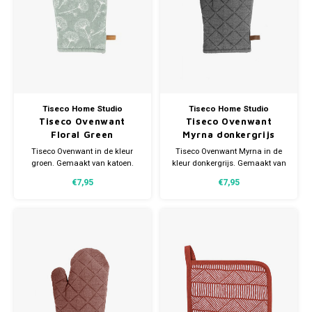
Tiseco Home Studio
Tiseco Home Studio
Tiseco Ovenwant
Tiseco Ovenwant
Floral Green
Myrna donkergrijs
Tiseco Ovenwant in de kleur
Tiseco Ovenwant Myrna in de
groen. Gemaakt van katoen.
kleur donkergrijs. Gemaakt van
Voorzien van een handig lusje.
katoen. Voorzien van een
€7,95
€7,95
Afmeting 18x28cm.
handig lusje. Afmeting
18x28cm.