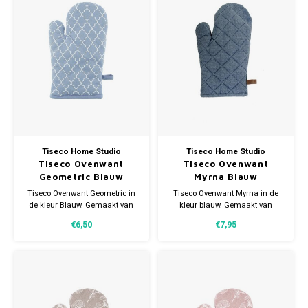
Tiseco Home Studio
Tiseco Home Studio
Tiseco Ovenwant
Tiseco Ovenwant
Geometric Blauw
Myrna Blauw
Tiseco Ovenwant Geometric in
Tiseco Ovenwant Myrna in de
de kleur Blauw. Gemaakt van
kleur blauw. Gemaakt van
katoen. Voorzien van een
katoen. Voorzien van een
€6,50
€7,95
handig lusje. Afmeting
handig lusje. Afmeting
18x28cm.
18x28cm.