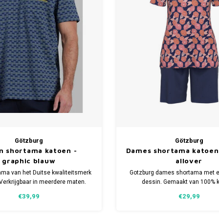
Götzburg
Götzburg
n shortama katoen -
Dames shortama katoen 
graphic blauw
allover
ama van het Duitse kwaliteitsmerk
Gotzburg dames shortama met 
Verkrijgbaar in meerdere maten.
dessin. Gemaakt van 100% k
maakt van 100% katoen.
Verkrijgbaar in meerdere m
€39,99
€29,99