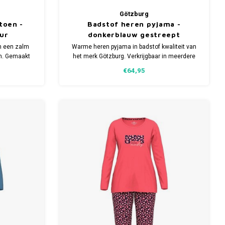
Götzburg
toen -
Badstof heren pyjama -
eur
donkerblauw gestreept
n een zalm
Warme heren pyjama in badstof kwaliteit van
in. Gemaakt
het merk Götzburg. Verkrijgbaar in meerdere
maten.
€64,95