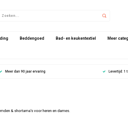
ding
Beddengoed
Bad- en keukentextiel
Meer cate
Meer dan 90 jaar ervaring
Levertijd: 1
emden & shortama's voor heren en dames.