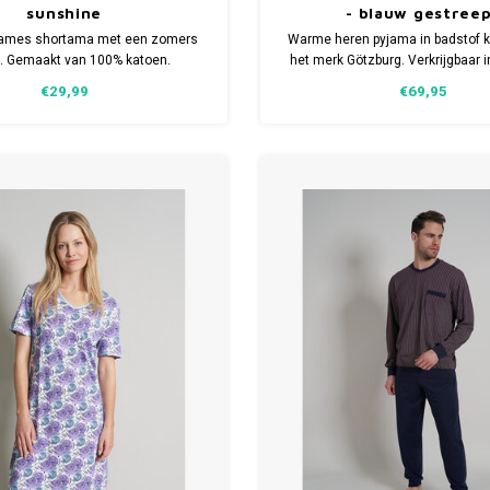
sunshine
- blauw gestree
dames shortama met een zomers
Warme heren pyjama in badstof kw
. Gemaakt van 100% katoen.
het merk Götzburg. Verkrijgbaar 
ijgbaar in meerdere maten.
maten.
€29,99
€69,95