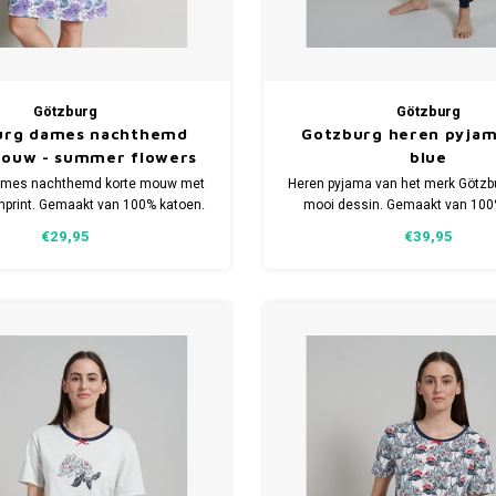
Götzburg
Götzburg
urg dames nachthemd
Gotzburg heren pyjam
mouw - summer flowers
blue
ames nachthemd korte mouw met
Heren pyjama van het merk Götzb
print. Gemaakt van 100% katoen.
mooi dessin. Gemaakt van 100
ijgbaar in meerdere maten.
Verkrijgbaar in meerdere m
€29,95
€39,95