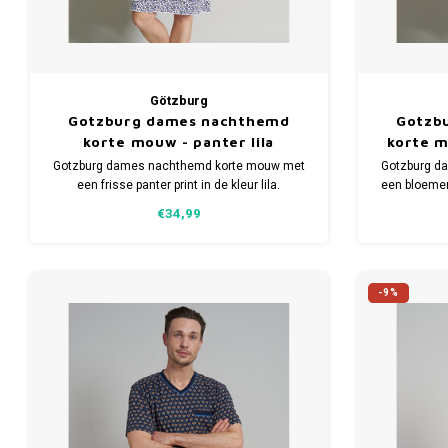
Götzburg
Gotzburg dames nachthemd
Gotzb
korte mouw - panter lila
korte 
Gotzburg dames nachthemd korte mouw met
Gotzburg d
een frisse panter print in de kleur lila.
een bloemen
Verkrijgbaar in meerdere maten.
Verkr
€34,99
-9%