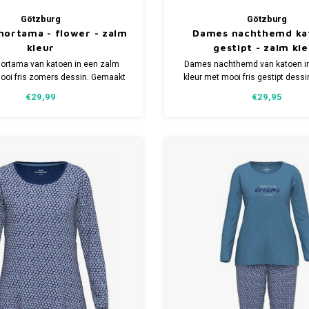
Götzburg
Götzburg
ortama - flower - zalm
Dames nachthemd ka
kleur
gestipt - zalm kl
rtama van katoen in een zalm
Dames nachthemd van katoen i
ooi fris zomers dessin. Gemaakt
kleur met mooi fris gestipt dess
van 100% katoen.
van 100% katoen.
€29,99
€29,95