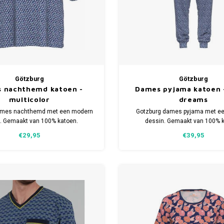
Götzburg
Götzburg
 nachthemd katoen -
Dames pyjama katoen 
multicolor
dreams
ames nachthemd met een modern
Gotzburg dames pyjama met e
. Gemaakt van 100% katoen.
dessin. Gemaakt van 100% k
ijgbaar in meerdere maten.
Verkrijgbaar in meerdere m
€29,95
€39,95