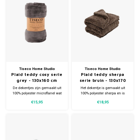
Tiseco Home Studio
Tiseco Home Studio
Plaid teddy cosy serie
Plaid teddy sherpa
grey - 130x160 cm
serie bruin - 130x170
cm
De dekentjes zijn gemaakt uit
Het dekentje is gemaakt uit
100% polyester microflanel wat
100% polyester sherpa en is
zorgt voor een buitengewoon
daarom uiterst zacht en biedt
€15,95
€18,95
warm en zacht gevoel.
daarom de perfecte
ondersteuning.