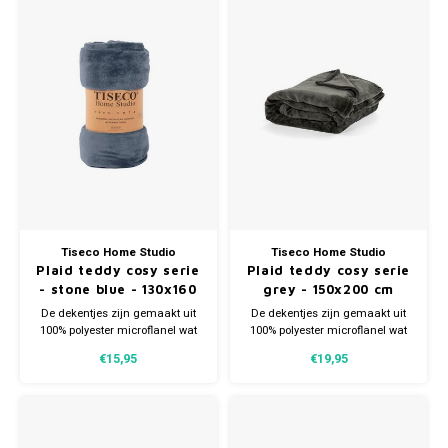
Gianvaglia
iSeng
Rebelle
Tom Tailor
Walra
Gotzburg
Tiseco Home Studio
Tiseco Home Studio
Plaid teddy cosy serie
Plaid teddy cosy serie
- stone blue - 130x160
grey - 150x200 cm
O'Neill
cm
De dekentjes zijn gemaakt uit
De dekentjes zijn gemaakt uit
100% polyester microflanel wat
100% polyester microflanel wat
Lee Cooper
zorgt voor een buitengewoon
zorgt voor een buitengewoon
€15,95
€19,95
warm en zacht gevoel.
warm en zacht gevoel.
Kappa