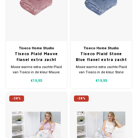
Tiseco Home Studio
Tiseco Home Studio
Tiseco Plaid Mauve
Tiseco Plaid Stone
flanel extra zacht
Blue flanel extra zacht
Mooie warme extra zachte Plaid
Mooie warme extra zachte Plaid
van Tiseco in de kleur Mauve.
van Tiseco in de kleur Stone
De afmeting is 130X170 CM.
Blue. De afmeting is 130X170
€19,95
€19,95
Gemaakt van 100% polyester.
CM. Gemaakt van 100%
polyester.
-38%
-38%