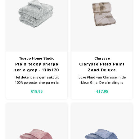
Tiseco Home Studio
Clarysse
Plaid teddy sherpa
Clarysse Plaid Paint
serie grey - 130x170
Zand Deluxe
cm
Het dekentje is gemaakt uit
Luxe Plaid van Clarysse in de
100% polyester sherpa en is
kleur Grijs. De afmeting is
daarom uiterst zacht en biedt
130X160 CM. Gemaakt van
€18,95
€17,95
daarom de perfecte
100% polyester.
ondersteuning.