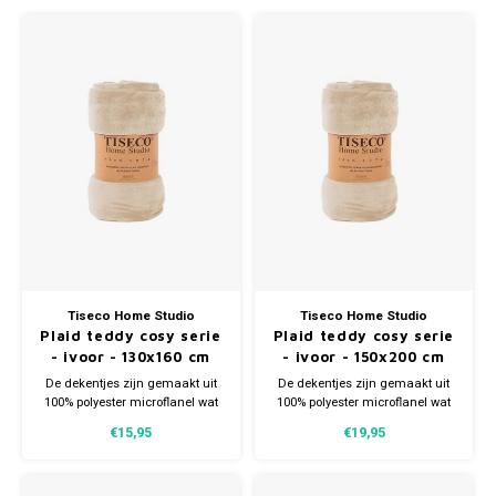
Bretels
Sokken
Dames Badjassen
Hoofdkussens
Schoteldoeken
Comtessa
Huiss
Petten (Caps)
Strandlakens / Badlakens
Nachtkleding Kids
Spreien
Vaatdoeken
Lunatex
Zakdoeken
Baby setjes
Heren Nachthemden
Schorten
Redmond
Dames Huispakken
Ovenwanten
MEQ
Pannenlap
Hajo
Stofdoeken
Pastunette
Tiseco Home Studio
Tiseco Home Studio
Plaid teddy cosy serie
Plaid teddy cosy serie
Dweilen
Paul Hopkins
- ivoor - 130x160 cm
- ivoor - 150x200 cm
De dekentjes zijn gemaakt uit
De dekentjes zijn gemaakt uit
Pierre Cardin
100% polyester microflanel wat
100% polyester microflanel wat
Plaids
zorgt voor een buitengewoon
zorgt voor een buitengewoon
€15,95
€19,95
warm en zacht gevoel.
warm en zacht gevoel.
Robson