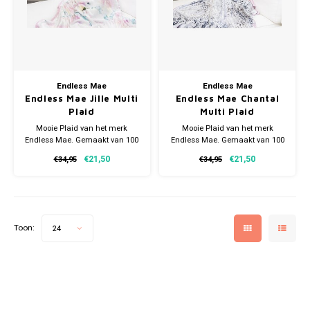
Endless Mae
Endless Mae
Endless Mae Jille Multi
Endless Mae Chantal
Plaid
Multi Plaid
Mooie Plaid van het merk
Mooie Plaid van het merk
Endless Mae. Gemaakt van 100
Endless Mae. Gemaakt van 100
% polyester flanel. Deze Endless
% polyester flanel. Deze Endless
€21,50
€21,50
€34,95
€34,95
Mae Jille-plaid met mooi motief
Mae Chantal-plaid met mooi
is heerlijk om onder weg te
motief is heerlijk om onder weg
kruipen
te kruipen
Toon:
24