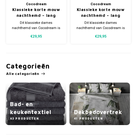
Cocodream
Cocodream
Klassieke korte mouw
Klassieke korte mouw
nachthemd – lang
nachthemd – lang
model – 100% katoen
model – 100% katoen
Dit klassieke dames
Dit klassieke dames
nachthemd van Cocodream is
nachthemd van Cocodream is
de perfecte keuze voor wie
de perfecte keuze voor wie
€29,95
€29,95
houdt van comfort, luchtigheid
houdt van comfort, luchtigheid
en een tijdloze uitstraling. Het
en een tijdloze uitstraling. Het
nachthemd is gemaakt van
nachthemd is gemaakt van
100% zacht katoen, waardoor
100% zacht katoen, waardoor
het uitstekend ademt en prettig
het uitstekend ademt en prettig
aanvoelt op de huid.
aanvoelt op de huid.
Categorieën
Alle categorieën
Bad- en
keukentextiel
Dekbedovertrek
63 PRODUCTEN
41 PRODUCTEN