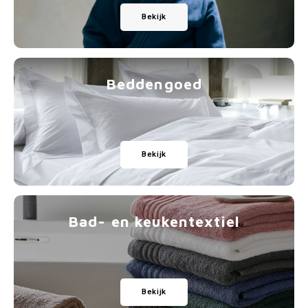
Gianvaglia
Bekijk
iSeng
Rebelle
Beddengoed
Tom Tailor
Walra
Bekijk
Gotzburg
O'Neill
Bad- en keukentextiel
Lee Cooper
Kappa
Bekijk