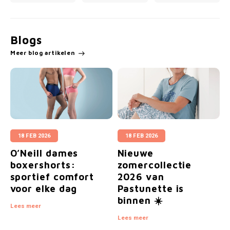
Blogs
Meer blog artikelen
18 FEB 2026
18 FEB 2026
O’Neill dames
Nieuwe
O
boxershorts:
zomercollectie
sportief comfort
2026 van
s
voor elke dag
Pastunette is
v
binnen ☀️
Lees meer
L
Lees meer