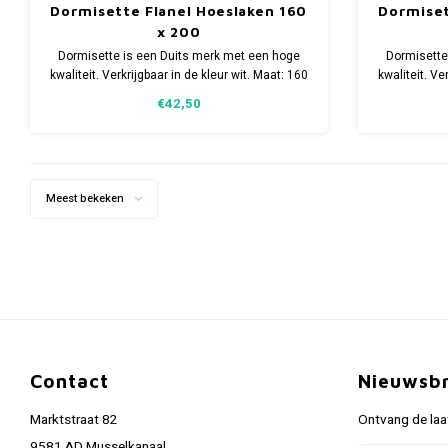
Dormisette Flanel Hoeslaken 160
Dormiset
x 200
Dormisette is een Duits merk met een hoge
Dormisette
kwaliteit. Verkrijgbaar in de kleur wit. Maat: 160
kwaliteit. Ve
x 200
€42,50
Meest bekeken
Contact
Nieuwsbr
Marktstraat 82
Ontvang de laa
9581 AD Musselkanaal