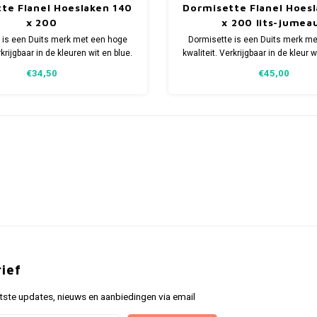
te Flanel Hoeslaken 140
Dormisette Flanel Hoes
x 200
x 200 lits-jumea
 is een Duits merk met een hoge
Dormisette is een Duits merk m
rkrijgbaar in de kleuren wit en blue.
kwaliteit. Verkrijgbaar in de kleur 
Maat:140 x 200
x 200
€34,50
€45,00
ief
tste updates, nieuws en aanbiedingen via email