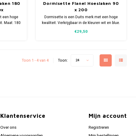
laken 180
Dormisette Flanel Hoeslaken 90
ux
x 200
et een hoge
Dormisette is een Duits merk met een hoge
wit. Maat: 180
kwaliteit. Verkrijgbaar in de kleuren wit en blue.
90 x 200
€29,50
Toon 1 - 4 van 4
Toon:
24
Klantenservice
Mijn account
Over ons
Registreren
Algemene voorwaarden
Mijn bestellingen