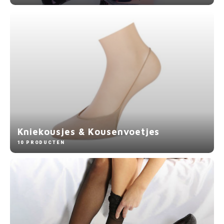
Gianvaglia
iSeng
Rebelle
Tom Tailor
Walra
Gotzburg
Kniekousjes & Kousenvoetjes
10 PRODUCTEN
O'Neill
Lee Cooper
Kappa