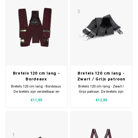
Sokken
Dames Badjassen
Hoofdkussens
Schoteldoeken
Comtessa
Huiss
Bretels
Strandlakens / Badlakens
Nachtkleding Kids
Spreien
Vaatdoeken
Lunatex
Petten (Caps)
Baby setjes
Heren Nachthemden
Schorten
Redmond
Zakdoeken
Dames Huispakken
Ovenwanten
MEQ
Pannenlap
Hajo
Bretels 120 cm lang -
Bretels 120 cm lang -
Bordeaux
Zwart / Grijs patroon
Stofdoeken
Pastunette
Bretels 120 cm lang - Bordeaux.
Bretels 120 cm lang - Zwart /
De bretels zijn verstelbaar en
Grijs patroon. De bretels zijn
Dweilen
Paul Hopkins
hierdoor geschikt voor (bijna)
verstelbaar en hierdoor geschikt
€11,95
€12,95
alle lengtes.
voor (bijna) alle lengtes.
Plaids
Pierre Cardin
Robson