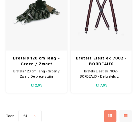
Gianvaglia
iSeng
Rebelle
Tom Tailor
Bretels 120 cm lang -
Bretels Elastiek 7002 -
Walra
Groen / Zwart
BORDEAUX
Bretels 120 cm lang - Groen /
Bretels Elastiek 7002 -
Zwart. De bretels zijn
BORDEAUX - De bretels zijn
Gotzburg
verstelbaar en hierdoor geschikt
verstelbaar en hierdoor geschikt
€12,95
€17,95
voor (bijna) alle lengtes.
voor (bijna) alle lengtes.
O'Neill
Lee Cooper
Toon:
24
Kappa