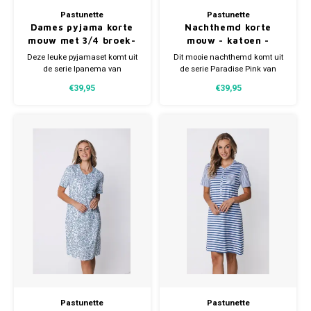
Pastunette
Pastunette
Dames pyjama korte
Nachthemd korte
mouw met 3/4 broek-
mouw - katoen -
turquoise
paradise pink
Deze leuke pyjamaset komt uit
Dit mooie nachthemd komt uit
de serie Ipanema van
de serie Paradise Pink van
Pastunette. De tweedelige set
Pastunette. Het nachthemd is
€39,95
€39,95
bestaat uit een top en een
wit van kleur en heeft een
driekwart broek.
speels fantasie dessin in
verschillende roze tinten.
Pastunette
Pastunette