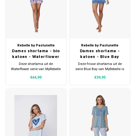
Rebelle by Pastunette
Rebelle by Pastunette
Dames shortama - bio
Dames shortama -
katoen - Waterflower
katoen - Blue Bay
Deze shortama uit de
Deze frisse shortama uit de
Waterflower serie van MyRebelle
serie Blue Bay van MyRebelle is
is een echte summer favorite.
perfect voor zwoele nachten en
€44,99
€39,95
Fris, vrouwelijk en heerlijk
relaxte ochtenden. De
comfortabel – perfect voor
tweedelige set bestaat uit een
warme nachten en relaxte
comfortabele top en een korte
ochtenden.
broek in een speelse blauw-witte
look.