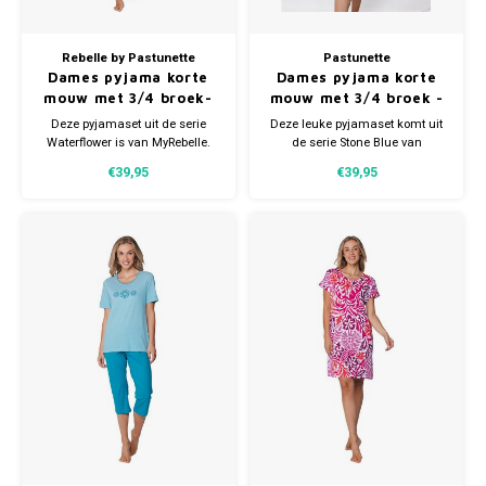
Rebelle by Pastunette
Pastunette
Dames pyjama korte
Dames pyjama korte
mouw met 3/4 broek-
mouw met 3/4 broek -
waterflower purple
blue gestreept
Deze pyjamaset uit de serie
Deze leuke pyjamaset komt uit
Waterflower is van MyRebelle.
de serie Stone Blue van
De set bestaat uit een top en een
Pastunette. De tweedelige set
€39,95
€39,95
driekwart broek. De top is
bestaat uit een top en een
lichtpaars en heeft een zomerse
driekwart broek.
frontprint.