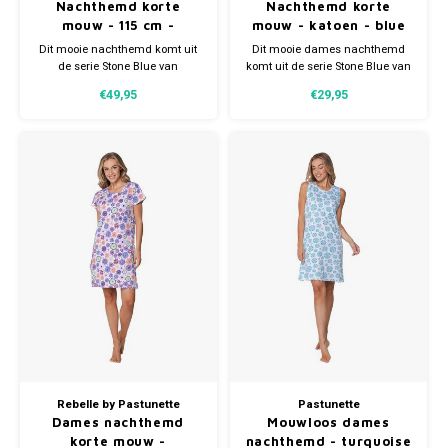
Nachthemd korte
Nachthemd korte
mouw - 115 cm -
mouw - katoen - blue
katoen - deluxe print
gestreept
Dit mooie nachthemd komt uit
Dit mooie dames nachthemd
de serie Stone Blue van
komt uit de serie Stone Blue van
Pastunette. Het nachthemd is
Pastunette. Het nachthemd is
€49,95
€29,95
uitgevoerd in een witte kleur met
blauw met wit gestreept, wat
een fantasie dessin in blauw,
zorgt voor een frisse en tijdloze
wat zorgt voor een frisse en
uitstraling.
speelse uitstraling.
Rebelle by Pastunette
Pastunette
Dames nachthemd
Mouwloos dames
korte mouw -
nachthemd - turquoise