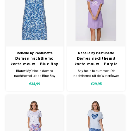
Rebelle by Pastunette
Rebelle by Pastunette
Dames nachthemd
Dames nachthemd
korte mouw - Blue Bay
korte mouw - Purple
print
Flower
Blauw MyRebelle dames
Say hello to summer! Dit
nachthemd uit de Blue Bay
nachthemd uit de Waterflower
serie met korte mouw en
serie van MyRebelle brengt
€34,99
€29,95
animal dessin. Gemaakt van
meteen een vrolijke, zomerse
100% biologisch katoen.
vibe. De zachte lichtpaarse
Comfortabel en ademend.
kleur in combinatie met de
speelse frontprint zorgt voor een
frisse en vrolijke uitstraling.