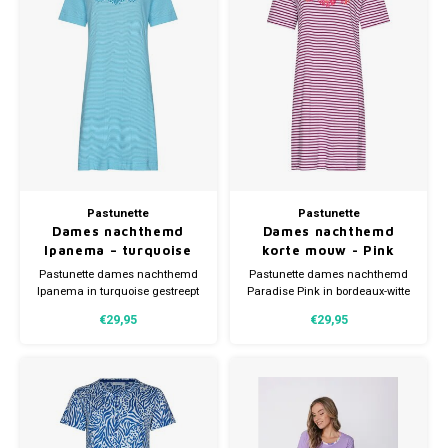
Pastunette
Pastunette
Dames nachthemd
Dames nachthemd
Ipanema – turquoise
korte mouw - Pink
gestreept – korte
Stripes
Pastunette dames nachthemd
Pastunette dames nachthemd
mouw – katoen
Ipanema in turquoise gestreept
Paradise Pink in bordeaux-witte
met print. Gemaakt van 100%
streep met bloemenprint.
€29,95
€29,95
katoen in zachte single jersey.
Gemaakt van 100% organisch
Comfortabel en ademend voor
katoen. Comfortabel en
warme nachten.
ademend voor warme nachten.