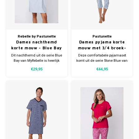
Rebelle by Pastunette
Pastunette
Dames nachthemd
Dames pyjama korte
korte mouw - Blue Bay
mouw met 3/4 broek-
Stone Blue
Dit nachthemd uit de serie Blue
Deze comfortabele pyjamaset
Bay van MyRebelle is heerlijk
komt uit de serie Stone Blue van
comfy met een speelse twist. De
Pastunette. De pyjamaset is
€29,95
€44,95
zachte, uni blauwtint vormt de
bestaat uit een top en een
perfecte basis voor de
driekwart broek, ideaal voor de
opvallende frontprint van een
warmere nachten.
hart met animal print