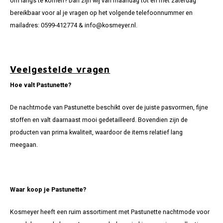
om langs te komen? Dan zijn wij van maandag tot en met zaterdag
bereikbaar voor al je vragen op het volgende telefoonnummer en
mailadres: 0599-412774 &
info@kosmeyer.nl
.
Veelgestelde vragen
Hoe valt Pastunette?
De nachtmode van Pastunette beschikt over de juiste pasvormen, fijne
stoffen en valt daarnaast mooi gedetailleerd. Bovendien zijn de
producten van prima kwaliteit, waardoor de items relatief lang
meegaan.
Waar koop je Pastunette?
Kosmeyer heeft een ruim assortiment met Pastunette nachtmode voor