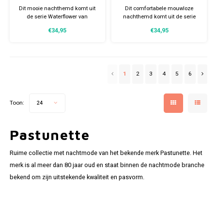
waterflower
Dit mooie nachthemd komt uit
Dit comfortabele mouwloze
de serie Waterflower van
nachthemd komt uit de serie
MyRebelle. Het nachthemd is wit
Ipanema van Pastunette. Het
€34,95
€34,95
van kleur en heeft een speels
nachthemd is uitgevoerd in een
all-over bloemen dessin in
witte kleur met een speels
diverse frisse tinten.
fantasie dessin in turquoise,
wat zorgt voor een frisse
uitstraling.
1
2
3
4
5
6
Toon:
24
Pastunette
Ruime collectie met nachtmode van het bekende merk Pastunette. Het
merk is al meer dan 80 jaar oud en staat binnen de nachtmode branche
bekend om zijn uitstekende kwaliteit en pasvorm.