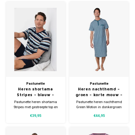
comfortabel voor warme
warme nachten.
nachten.
Gianvaglia
iSeng
Rebelle
Tom Tailor
Walra
Pastunette
Pastunette
Gotzburg
Heren shortama
Heren nachthemd –
Stripes – blauw –
groen – korte mouw –
O'Neill
katoen – korte pyjama
katoen
Pastunette heren shortama
Pastunette heren nachthemd
Stripes met gestreepte top en
Green Motion in donkergroen
korte broek. Gemaakt van 100%
met print. Gemaakt van 100%
Lee Cooper
€39,95
€44,95
katoen in zachte single jersey.
katoen, korte mouw en
Comfortabel en ademend voor
knoopsluiting. Comfortabel en
warme nachten.
ademend.
Kappa