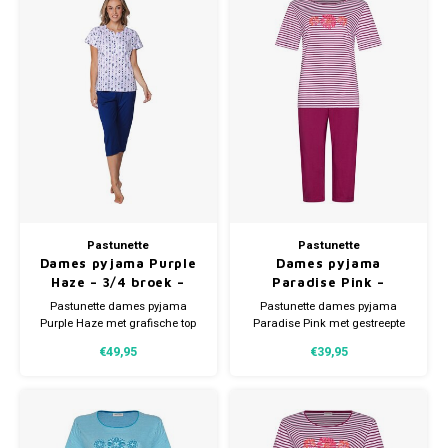
Pastunette
Pastunette
Dames pyjama Purple
Dames pyjama
Haze – 3/4 broek –
Paradise Pink –
katoen
donkerroze – 3/4
Pastunette dames pyjama
Pastunette dames pyjama
broek – bio katoen
Purple Haze met grafische top
Paradise Pink met gestreepte
en 3/4 broek. Gemaakt van
top en 3/4 broek. Gemaakt van
€49,95
€39,95
100% katoen in zachte single
100% biologisch katoen.
jersey. Ademend en ideaal als
Ademend, zacht en perfect voor
zomer pyjama.
de zomerse warme nachten.