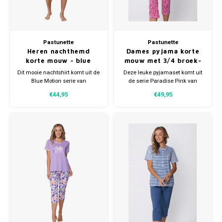
Pastunette
Pastunette
Heren nachthemd
Dames pyjama korte
korte mouw - blue
mouw met 3/4 broek-
motion
deluxe dark pink
Dit mooie nachtshirt komt uit de
Deze leuke pyjamaset komt uit
Blue Motion serie van
de serie Paradise Pink van
Pastunette. Het is donkerblauw
Pastunette. De tweedelige set
€44,95
€49,95
van kleur en heeft een all-over
bestaat uit een top en een
grafische print in wit. Het
driekwart broek. De top is
nachtshirt heeft korte mouwen,
uitgevoerd in een uni
een V-hals en een borstzakje.
donkerroze kleur en heeft korte
mouwen.