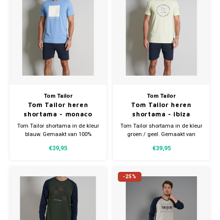
Tom Tailor
Tom Tailor
Tom Tailor heren
Tom Tailor heren
shortama - monaco
shortama - ibiza
Tom Tailor shortama in de kleur
Tom Tailor shortama in de kleur
blauw. Gemaakt van 100%
groen / geel. Gemaakt van
katoen. Verkrijgbaar in
100% katoen. Verkrijgbaar in
€39,95
€39,95
meerdere maten.
meerdere maten.
-25%