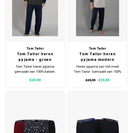
Tom Tailor
Tom Tailor
Tom Tailor heren
Tom Tailor heren
pyjama - groen
pyjama modern
Tom Tailor heren pyjama
Heren pyjama van het merk
gemaakt van 100% katoen.
Tom Tailor. Gemaakt van 100%
Verkrijgbaar in meerdere
katoen en verkrijgbaar in
€39,99
€29,99
€39,99
maten.
meerdere maten.