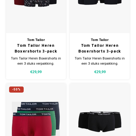
Tom Tailor
Tom Tailor
Tom Tailor Heren
Tom Tailor Heren
Boxershorts 3-pack
Boxershorts 3-pack
Tom Tailor Heren Boxershorts in
Tom Tailor Heren Boxershorts in
een 3 stuks verpakking.
een 3 stuks verpakking.
Verkrijgbaar in verschillende
Verkrijgbaar in verschillende
€29,99
€29,99
maten. Gemaakt van 95%
maten. Gemaakt van 95%
Katoen en 5% Elastaan.
Katoen en 5% Elastaan.
-50%