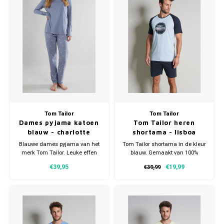
Gianvaglia
iSeng
Rebelle
Tom Tailor
Tom Tailor
Tom Tailor
Walra
Dames pyjama katoen
Tom Tailor heren
blauw - charlotte
shortama - lisboa
Gotzburg
Blauwe dames pyjama van het
Tom Tailor shortama in de kleur
merk Tom Tailor. Leuke effen
blauw. Gemaakt van 100%
top met bijpassende
katoen. Verkrijgbaar in
O'Neill
€39,95
€19,99
€39,99
gedessineerde broek. Gemaakt
meerdere maten.
van 100% zachte katoen.
Lee Cooper
Kappa