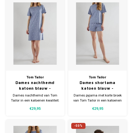
Bretels
Sokken
Dames Badjassen
Hoofdkussens
Schoteldoeken
Comtessa
Huiss
Petten (Caps)
Strandlakens / Badlakens
Nachtkleding Kids
Spreien
Vaatdoeken
Lunatex
Zakdoeken
Baby setjes
Heren Nachthemden
Schorten
Redmond
Dames Huispakken
Ovenwanten
MEQ
Pannenlap
Hajo
Stofdoeken
Pastunette
Tom Tailor
Tom Tailor
Dames nachthemd
Dames shortama
katoen blauw -
katoen blauw -
Dweilen
Paul Hopkins
charlotte
charlotte
Dames nachthemd van Tom
Dames pyjama met korte broek
Tailor in een katoenen kwaliteit.
van Tom Tailor in een katoenen
Plaids
Pierre Cardin
Nachthemd heeft leuke print
kwaliteit. Pyjama heeft leuke
€29,95
€29,95
met subtiele stipjes.
print met subtiele stipjes.
Verkrijgbaar in meerdere
Verkrijgbaar in meerdere
Robson
maten.
maten.
-50%