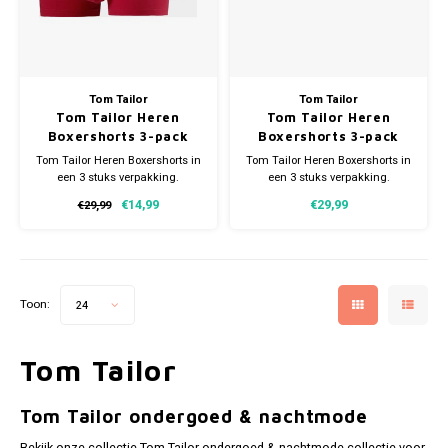
Tom Tailor
Tom Tailor
Tom Tailor Heren
Tom Tailor Heren
Boxershorts 3-pack
Boxershorts 3-pack
zwart
Tom Tailor Heren Boxershorts in
Tom Tailor Heren Boxershorts in
een 3 stuks verpakking.
een 3 stuks verpakking.
Verkrijgbaar in verschillende
Verkrijgbaar in verschillende
€14,99
€29,99
€29,99
maten. Gemaakt van 95%
maten. Gemaakt van 95%
Katoen en 5% Elastaan.
Katoen en 5% Elastaan.
Toon:
24
Tom Tailor
Tom Tailor ondergoed & nachtmode