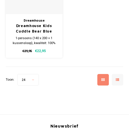
Dreamhouse
Dreamhouse Kids
Cuddle Bear Blue
Dekbedovertrek
1-persoons (140 x 200 + 1
kussensloop), kwaliteit: 100%
katoen
€22,95
€29,95
Toon:
24
Nieuwsbrief