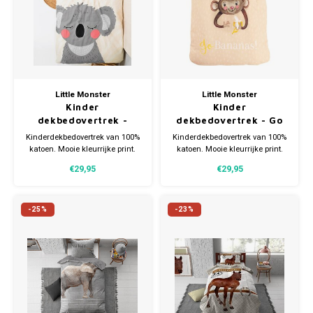
Little Monster
Little Monster
Kinder
Kinder
dekbedovertrek -
dekbedovertrek - Go
Koala - katoen
Banana's - katoen
Kinderdekbedovertrek van 100%
Kinderdekbedovertrek van 100%
katoen. Mooie kleurrijke print.
katoen. Mooie kleurrijke print.
Strijkvrij en kreukvrij. De maat is
Strijkvrij en kreukvrij. De maat is
€29,95
€29,95
140x220.
140x220.
-25%
-23%