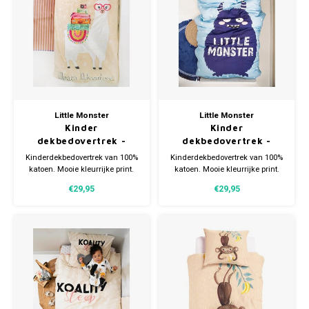
Gianvaglia
iSeng
Rebelle
Tom Tailor
Little Monster
Little Monster
Kinder
Kinder
Walra
dekbedovertrek -
dekbedovertrek -
Alpaca - katoen
Little Monster -
Kinderdekbedovertrek van 100%
Kinderdekbedovertrek van 100%
katoen
katoen. Mooie kleurrijke print.
katoen. Mooie kleurrijke print.
Gotzburg
Strijkvrij en kreukvrij. De maat is
Strijkvrij en kreukvrij. De maat is
€29,95
€29,95
140x220.
140x220.
O'Neill
Lee Cooper
Kappa