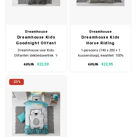
Dreamhouse
Dreamhouse
Dreamhouse Kids
Dreamhouse Kids
Goodnight Olifant
Horse Riding
Dekbedovertrek
Dekbedovertrek
Dreamhouse voor Kids.
1-persoons (140 x 200 + 1
Olifanten dekbedovertrek. 1-
kussensloop), kwaliteit: 100%
persoons (140 x 200 + 1
katoen
€22,50
€22,95
€29,95
€29,95
kussensloop), kwaliteit: 100%
katoen
-23%