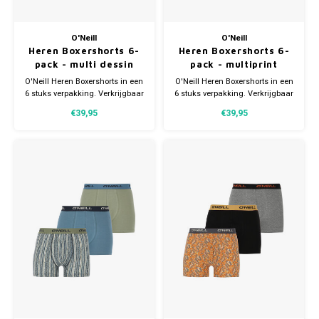
O'Neill
O'Neill
Heren Boxershorts 6-
Heren Boxershorts 6-
pack - multi dessin
pack - multiprint
O'Neill Heren Boxershorts in een
O'Neill Heren Boxershorts in een
6 stuks verpakking. Verkrijgbaar
6 stuks verpakking. Verkrijgbaar
in verschillende maten.
in verschillende maten.
€39,95
€39,95
Gemaakt van 95% Katoen en 5%
Gemaakt van 95% Katoen en 5%
Elastaan.
Elastaan.