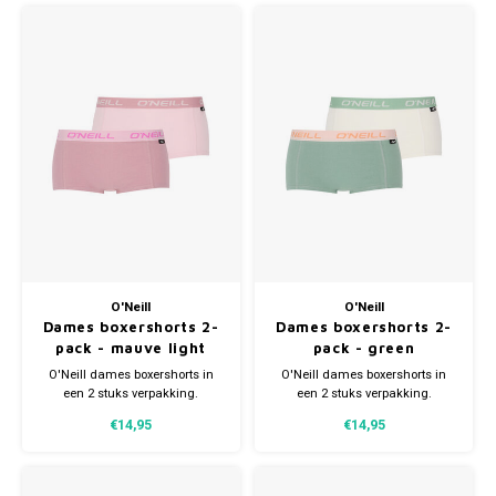
Gianvaglia
en 5% Elastaan.
en 5% Elastaan.
iSeng
Rebelle
Tom Tailor
Walra
Gotzburg
O'Neill
O'Neill
Dames boxershorts 2-
Dames boxershorts 2-
O'Neill
pack - mauve light
pack - green
lilac
marshmallow white
O'Neill dames boxershorts in
O'Neill dames boxershorts in
een 2 stuks verpakking.
een 2 stuks verpakking.
Verkrijgbaar in verschillende
Verkrijgbaar in verschillende
Lee Cooper
€14,95
€14,95
maten. Gemaakt van 95%
maten. Gemaakt van 95%
organisch Katoen (duurzaam)
organisch Katoen (duurzaam)
en 5% Elastaan.
en 5% Elastaan.
Kappa