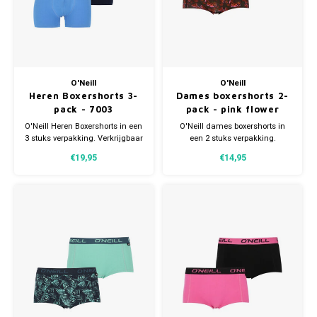
O'Neill
O'Neill
Heren Boxershorts 3-
Dames boxershorts 2-
pack - 7003
pack - pink flower
power
O'Neill Heren Boxershorts in een
O'Neill dames boxershorts in
3 stuks verpakking. Verkrijgbaar
een 2 stuks verpakking.
in verschillende maten.
Verkrijgbaar in verschillende
€19,95
€14,95
Gemaakt van 95% Katoen en 5%
maten. Gemaakt van 95%
Elastaan.
organisch Katoen (duurzaam)
en 5% Elastaan.