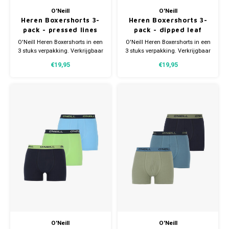
O'Neill
O'Neill
Heren Boxershorts 3-
Heren Boxershorts 3-
pack - pressed lines
pack - dipped leaf
O'Neill Heren Boxershorts in een
O'Neill Heren Boxershorts in een
3 stuks verpakking. Verkrijgbaar
3 stuks verpakking. Verkrijgbaar
in verschillende maten.
in verschillende maten.
€19,95
€19,95
Gemaakt van 95% Katoen en 5%
Gemaakt van 95% Katoen en 5%
Elastaan.
Elastaan.
O'Neill
O'Neill