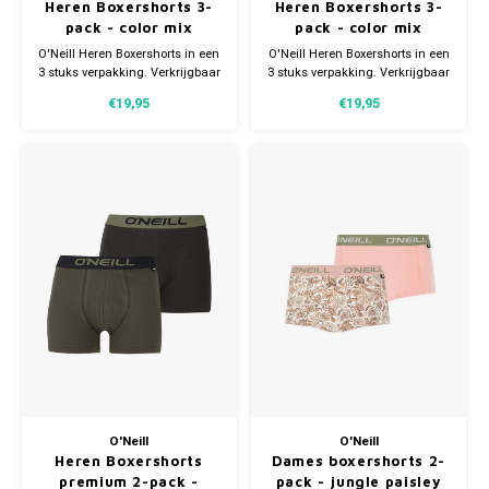
Heren Boxershorts 3-
Heren Boxershorts 3-
pack - color mix
pack - color mix
summer
O'Neill Heren Boxershorts in een
O'Neill Heren Boxershorts in een
3 stuks verpakking. Verkrijgbaar
3 stuks verpakking. Verkrijgbaar
in verschillende maten.
in verschillende maten.
€19,95
€19,95
Gemaakt van 95% Katoen en 5%
Gemaakt van 95% Katoen en 5%
Elastaan.
Elastaan.
O'Neill
O'Neill
Heren Boxershorts
Dames boxershorts 2-
premium 2-pack -
pack - jungle paisley