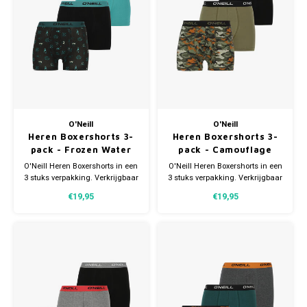
O'Neill
O'Neill
Heren Boxershorts 3-
Heren Boxershorts 3-
pack - Frozen Water
pack - Camouflage
O'Neill Heren Boxershorts in een
O'Neill Heren Boxershorts in een
3 stuks verpakking. Verkrijgbaar
3 stuks verpakking. Verkrijgbaar
in verschillende maten.
in verschillende maten.
€19,95
€19,95
Gemaakt van 95% Katoen en 5%
Gemaakt van 95% Katoen en 5%
Elastaan.
Elastaan.