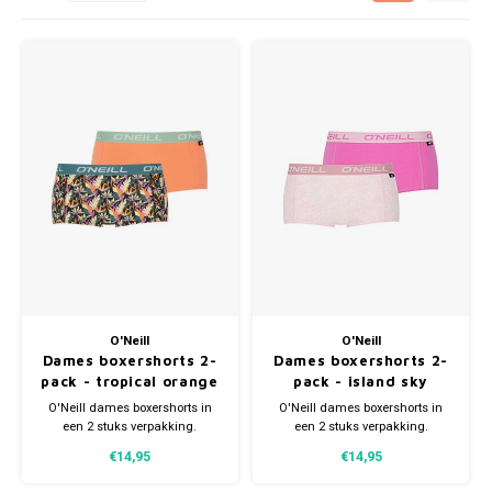
Bretels
Sokken
Dames Badjassen
Hoofdkussens
Schoteldoeken
Comtessa
Huiss
Petten (Caps)
Strandlakens / Badlakens
Nachtkleding Kids
Spreien
Vaatdoeken
Lunatex
Zakdoeken
Baby setjes
Heren Nachthemden
Schorten
Redmond
Dames Huispakken
Ovenwanten
MEQ
Pannenlap
Hajo
Stofdoeken
Pastunette
Dweilen
Paul Hopkins
O'Neill
O'Neill
Dames boxershorts 2-
Dames boxershorts 2-
pack - tropical orange
pack - island sky
Plaids
Pierre Cardin
O'Neill dames boxershorts in
O'Neill dames boxershorts in
een 2 stuks verpakking.
een 2 stuks verpakking.
Robson
Verkrijgbaar in verschillende
Verkrijgbaar in verschillende
€14,95
€14,95
maten. Gemaakt van 95%
maten. Gemaakt van 95%
organisch Katoen (duurzaam)
organisch Katoen (duurzaam)