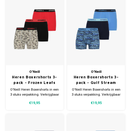
O'Neill
O'Neill
Heren Boxershorts 3-
Heren Boxershorts 3-
pack - Frozen Leafs
pack - Gulf Stream
O'Neill Heren Boxershorts in een
O'Neill Heren Boxershorts in een
3 stuks verpakking. Verkrijgbaar
3 stuks verpakking. Verkrijgbaar
in verschillende maten.
in verschillende maten.
€19,95
€19,95
Gemaakt van 95% Katoen en 5%
Gemaakt van 95% Katoen en 5%
Elastaan.
Elastaan.