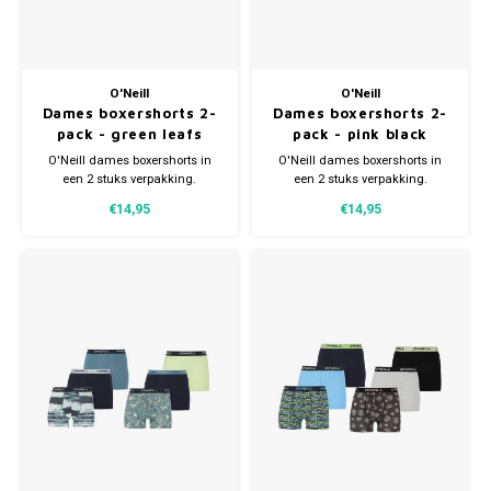
O'Neill
O'Neill
Dames boxershorts 2-
Dames boxershorts 2-
pack - green leafs
pack - pink black
O'Neill dames boxershorts in
O'Neill dames boxershorts in
een 2 stuks verpakking.
een 2 stuks verpakking.
Verkrijgbaar in verschillende
Verkrijgbaar in verschillende
€14,95
€14,95
maten. Gemaakt van 95%
maten. Gemaakt van 95%
organisch Katoen (duurzaam)
organisch Katoen (duurzaam)
en 5% Elastaan.
en 5% Elastaan.