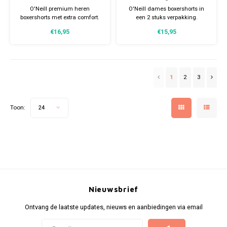
army green
print
O'Neill premium heren
O'Neill dames boxershorts in
boxershorts met extra comfort.
een 2 stuks verpakking.
Verpakt in een 2-
Verkrijgbaar in verschillende
€16,95
€15,95
stuksverpakking. Gemaakt van
maten. Gemaakt van 95%
95% organisch Katoen
organisch Katoen (duurzaam)
(duurzaam) en 5% Elastaan.
en 5% Elastaan.
1
2
3
Toon:
24
Nieuwsbrief
Ontvang de laatste updates, nieuws en aanbiedingen via email