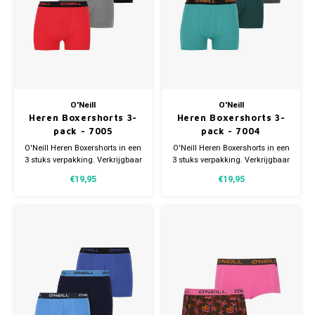
O'Neill
O'Neill
Heren Boxershorts 3-
Heren Boxershorts 3-
pack - 7005
pack - 7004
O'Neill Heren Boxershorts in een
O'Neill Heren Boxershorts in een
3 stuks verpakking. Verkrijgbaar
3 stuks verpakking. Verkrijgbaar
in verschillende maten.
in verschillende maten.
€19,95
€19,95
Gemaakt van 95% Katoen en 5%
Gemaakt van 95% Katoen en 5%
Elastaan.
Elastaan.