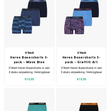
O'Neill
O'Neill
Heren Boxershorts 3-
Heren Boxershorts 3-
pack - Wave Blue
pack - Graffiti Art
O'Neill Heren Boxershorts in een
O'Neill Heren Boxershorts in een
3 stuks verpakking. Verkrijgbaar
3 stuks verpakking. Verkrijgbaar
in verschillende maten.
in verschillende maten.
€19,95
€19,95
Gemaakt van 95% Katoen en 5%
Gemaakt van 95% Katoen en 5%
Elastaan.
Elastaan.