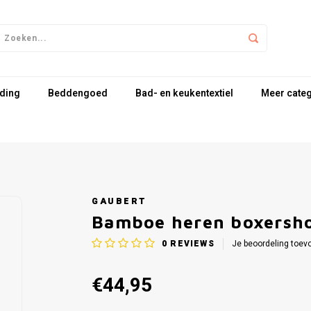
ding
Beddengoed
Bad- en keukentextiel
Meer cate
GAUBERT
Bamboe heren boxershor
0
REVIEWS
Je beoordeling toev
€44,95