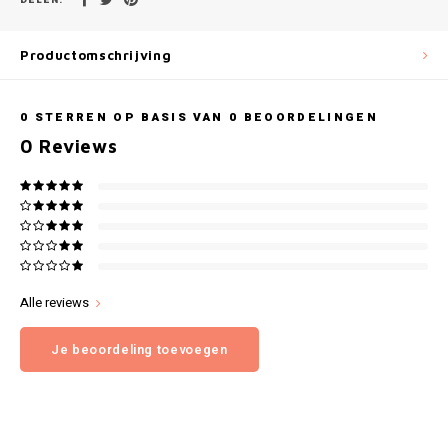
Gianvaglia
iSeng
Productomschrijving
Rebelle
0
STERREN OP BASIS VAN
0
BEOORDELINGEN
0
Reviews
Tom Tailor
Walra
Gotzburg
O'Neill
Alle reviews
Lee Cooper
Je beoordeling toevoegen
Kappa