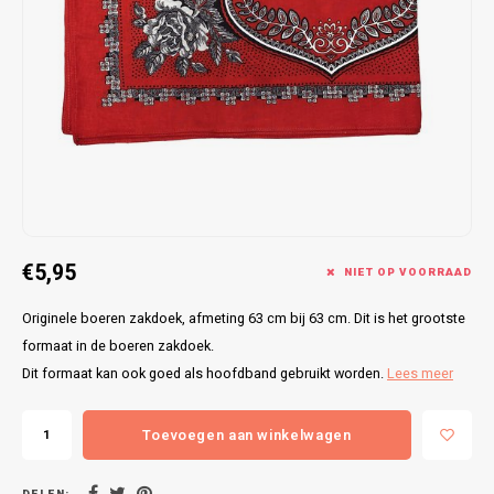
Bretels
Sokken
Dames Badjassen
Hoofdkussens
Schoteldoeken
Comtessa
Huiss
Petten (Caps)
Strandlakens / Badlakens
Nachtkleding Kids
Spreien
Vaatdoeken
Lunatex
Zakdoeken
Baby setjes
Heren Nachthemden
Schorten
Redmond
Dames Huispakken
Ovenwanten
MEQ
Pannenlap
Hajo
€5,95
NIET OP VOORRAAD
Stofdoeken
Pastunette
Originele boeren zakdoek, afmeting 63 cm bij 63 cm. Dit is het grootste
Dweilen
Paul Hopkins
formaat in de boeren zakdoek.
Dit formaat kan ook goed als hoofdband gebruikt worden.
Lees meer
Plaids
Pierre Cardin
Toevoegen aan winkelwagen
Robson
DELEN: