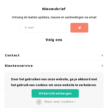
Bretels
Sokken
Dames Badjassen
Hoofdkussens
Schoteldoeken
Comtessa
Huiss
Nieuwsbrief
Petten (Caps)
Strandlakens / Badlakens
Nachtkleding Kids
Spreien
Vaatdoeken
Lunatex
Ontvang de laatste updates, nieuws en aanbiedingen via email
Zakdoeken
Baby setjes
Heren Nachthemden
Schorten
Redmond
Dames Huispakken
Ovenwanten
MEQ
Volg ons
Pannenlap
Hajo
Contact
Stofdoeken
Pastunette
Klantenservice
Dweilen
Paul Hopkins
Mijn account
Door het gebruiken van onze website, ga je akkoord met
het gebruik van cookies om onze website te verbeteren.
Plaids
Pierre Cardin
Dit bericht verbergen
Robson
Meer over cookies »
© Copyright 2026 Kosmeyer.nl - Powered by
Lightspeed
- Theme by
Shopmonkey