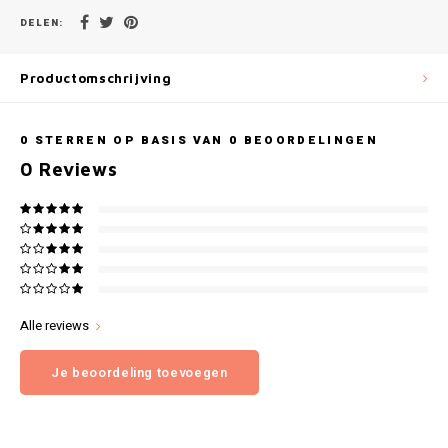
Gianvaglia
DELEN:
iSeng
Productomschrijving
Rebelle
0
STERREN OP BASIS VAN
0
BEOORDELINGEN
Tom Tailor
0
Reviews
Walra
Gotzburg
O'Neill
Alle reviews
Lee Cooper
Je beoordeling toevoegen
Kappa