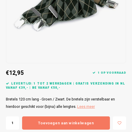
Bretels
Sokken
Dames Badjassen
Hoofdkussens
Schoteldoeken
Comtessa
Huiss
Petten (Caps)
Strandlakens / Badlakens
Nachtkleding Kids
Spreien
Vaatdoeken
Lunatex
Zakdoeken
Baby setjes
Heren Nachthemden
Schorten
Redmond
Dames Huispakken
Ovenwanten
MEQ
Pannenlap
Hajo
€12,95
1 OP VOORRAAD
Stofdoeken
Pastunette
LEVERTIJD: 1 TOT 2 WERKDAGEN | GRATIS VERZENDING IN NL
VANAF €39,- | BE VANAF €50,-
Dweilen
Paul Hopkins
Bretels 120 cm lang - Groen / Zwart. De bretels zijn verstelbaar en
Plaids
Pierre Cardin
hierdoor geschikt voor (bijna) alle lengtes.
Lees meer
Robson
Toevoegen aan winkelwagen