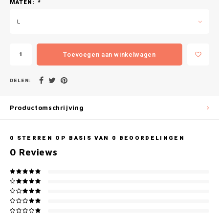
Gianvaglia
MATEN:
*
L
iSeng
Rebelle
Toevoegen aan winkelwagen
Tom Tailor
DELEN:
Walra
Productomschrijving
Gotzburg
0
STERREN OP BASIS VAN
0
BEOORDELINGEN
O'Neill
0
Reviews
Lee Cooper
Kappa