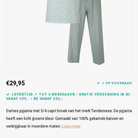
Bretels
Sokken
Dames Badjassen
Hoofdkussens
Schoteldoeken
Comtessa
Huiss
Petten (Caps)
Strandlakens / Badlakens
Nachtkleding Kids
Spreien
Vaatdoeken
Lunatex
Zakdoeken
Baby setjes
Heren Nachthemden
Schorten
Redmond
Dames Huispakken
Ovenwanten
MEQ
Pannenlap
Hajo
Stofdoeken
Pastunette
€29,95
1 OP VOORRAAD
Dweilen
Paul Hopkins
LEVERTIJD: 1 TOT 2 WERKDAGEN | GRATIS VERZENDING IN NL
VANAF €39,- | BE VANAF €50,-
Plaids
Pierre Cardin
Dames pyjama met 3/4 capri broek van het merk Tenderness. De pyjama
heeft een licht groene kleur. Gemaakt van 100% gekamde katoen en
Robson
verkrijgbaar in meerdere maten.
Lees meer