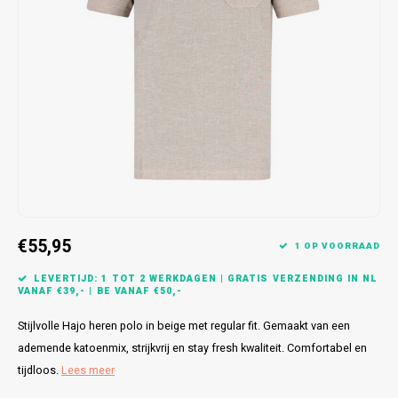
Bretels
Sokken
Dames Badjassen
Hoofdkussens
Schoteldoeken
Comtessa
Huiss
Petten (Caps)
Strandlakens / Badlakens
Nachtkleding Kids
Spreien
Vaatdoeken
Lunatex
Zakdoeken
Baby setjes
Heren Nachthemden
Schorten
Redmond
Dames Huispakken
Ovenwanten
MEQ
Pannenlap
Hajo
Stofdoeken
Pastunette
€55,95
1 OP VOORRAAD
Dweilen
Paul Hopkins
LEVERTIJD: 1 TOT 2 WERKDAGEN | GRATIS VERZENDING IN NL
VANAF €39,- | BE VANAF €50,-
Plaids
Pierre Cardin
Stijlvolle Hajo heren polo in beige met regular fit. Gemaakt van een
ademende katoenmix, strijkvrij en stay fresh kwaliteit. Comfortabel en
Robson
tijdloos.
Lees meer