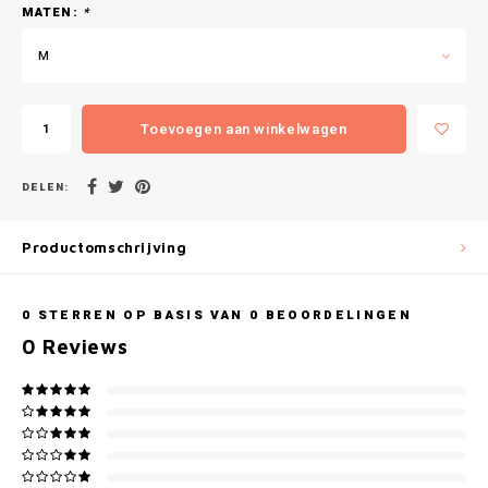
Gianvaglia
MATEN:
*
M
iSeng
Rebelle
Toevoegen aan winkelwagen
Tom Tailor
DELEN:
Walra
Productomschrijving
Gotzburg
0
STERREN OP BASIS VAN
0
BEOORDELINGEN
O'Neill
0
Reviews
Lee Cooper
Kappa