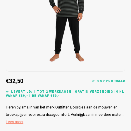
Bretels
Sokken
Dames Badjassen
Hoofdkussens
Schoteldoeken
Comtessa
Huiss
Petten (Caps)
Strandlakens / Badlakens
Nachtkleding Kids
Spreien
Vaatdoeken
Lunatex
Zakdoeken
Baby setjes
Heren Nachthemden
Schorten
Redmond
Dames Huispakken
Ovenwanten
MEQ
Pannenlap
Hajo
Stofdoeken
Pastunette
€32,50
4 OP VOORRAAD
Dweilen
Paul Hopkins
LEVERTIJD: 1 TOT 2 WERKDAGEN | GRATIS VERZENDING IN NL
VANAF €39,- | BE VANAF €50,-
Plaids
Pierre Cardin
Heren pyjama in van het merk Outfitter. Boordjes aan de mouwen en
broekspijpen voor extra draagcomfort. Verkrijgbaar in meerdere maten.
Robson
Lees meer