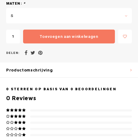
Gianvaglia
MATEN:
*
S
iSeng
Rebelle
Toevoegen aan winkelwagen
Tom Tailor
DELEN:
Walra
Productomschrijving
Gotzburg
0
STERREN OP BASIS VAN
0
BEOORDELINGEN
O'Neill
0
Reviews
Lee Cooper
Kappa