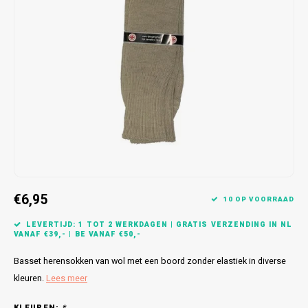
Bretels
Sokken
Dames Badjassen
Hoofdkussens
Schoteldoeken
Comtessa
Huiss
Petten (Caps)
Strandlakens / Badlakens
Nachtkleding Kids
Spreien
Vaatdoeken
Lunatex
Zakdoeken
Baby setjes
Heren Nachthemden
Schorten
Redmond
Dames Huispakken
Ovenwanten
MEQ
Pannenlap
Hajo
Stofdoeken
Pastunette
€6,95
10 OP VOORRAAD
Dweilen
Paul Hopkins
LEVERTIJD: 1 TOT 2 WERKDAGEN | GRATIS VERZENDING IN NL
VANAF €39,- | BE VANAF €50,-
Plaids
Pierre Cardin
Basset herensokken van wol met een boord zonder elastiek in diverse
Robson
kleuren.
Lees meer
KLEUREN:
*