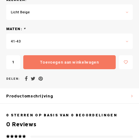
Gianvaglia
Licht Beige
iSeng
MATEN:
*
Rebelle
41-43
Tom Tailor
Toevoegen aan winkelwagen
Walra
Gotzburg
DELEN:
O'Neill
Productomschrijving
Lee Cooper
0
STERREN OP BASIS VAN
0
BEOORDELINGEN
Kappa
0
Reviews