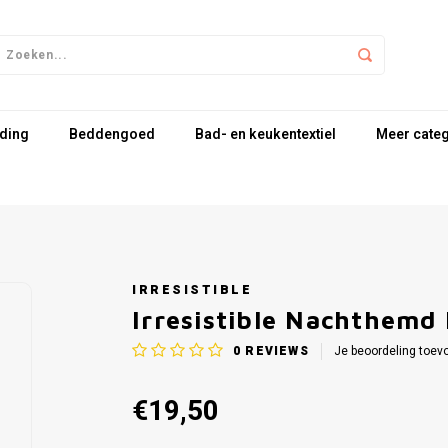
ding
Beddengoed
Bad- en keukentextiel
Meer cate
IRRESISTIBLE
Irresistible Nachthemd
0
REVIEWS
Je beoordeling toev
€19,50