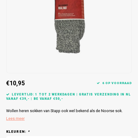
Bretels
Sokken
Dames Badjassen
Hoofdkussens
Schoteldoeken
Comtessa
Huiss
Petten (Caps)
Strandlakens / Badlakens
Nachtkleding Kids
Spreien
Vaatdoeken
Lunatex
Zakdoeken
Baby setjes
Heren Nachthemden
Schorten
Redmond
Dames Huispakken
Ovenwanten
MEQ
Pannenlap
Hajo
Stofdoeken
Pastunette
€10,95
6 OP VOORRAAD
Dweilen
Paul Hopkins
LEVERTIJD: 1 TOT 2 WERKDAGEN | GRATIS VERZENDING IN NL
VANAF €39,- | BE VANAF €50,-
Plaids
Pierre Cardin
Wollen heren sokken van Stapp ook wel bekend als de Noorse sok.
Lees meer
Robson
KLEUREN:
*