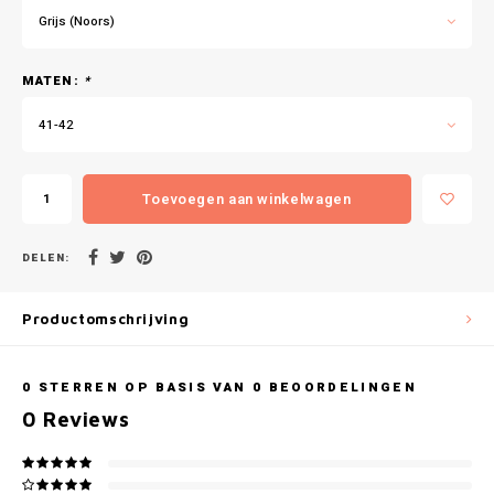
Gianvaglia
Grijs (Noors)
iSeng
MATEN:
*
Rebelle
41-42
Tom Tailor
Toevoegen aan winkelwagen
Walra
DELEN:
Gotzburg
Productomschrijving
O'Neill
Lee Cooper
0
STERREN OP BASIS VAN
0
BEOORDELINGEN
0
Reviews
Kappa