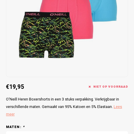
Bretels
Sokken
Dames Badjassen
Hoofdkussens
Schoteldoeken
Comtessa
Huiss
Petten (Caps)
Strandlakens / Badlakens
Nachtkleding Kids
Spreien
Vaatdoeken
Lunatex
Zakdoeken
Baby setjes
Heren Nachthemden
Schorten
Redmond
Dames Huispakken
Ovenwanten
MEQ
Pannenlap
Hajo
Stofdoeken
Pastunette
€19,95
NIET OP VOORRAAD
Dweilen
Paul Hopkins
O'Neill Heren Boxershorts in een 3 stuks verpakking. Verkrijgbaar in
Plaids
Pierre Cardin
verschillende maten. Gemaakt van 95% Katoen en 5% Elastaan.
Lees
meer
Robson
MATEN:
*