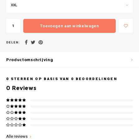
Gianvaglia
XXL
iSeng
Toevoegen aan winkelwagen
Rebelle
DELEN:
Tom Tailor
Productomschrijving
Walra
Gotzburg
0
STERREN OP BASIS VAN
0
BEOORDELINGEN
0
Reviews
O'Neill
Lee Cooper
Kappa
Alle reviews