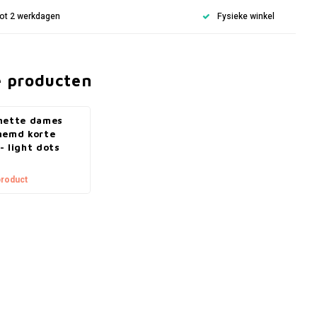
 tot 2 werkdagen
Fysieke winkel
e producten
nette dames
hemd korte
 light dots
product