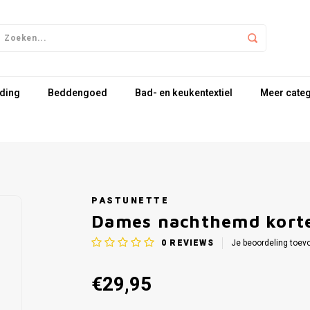
ding
Beddengoed
Bad- en keukentextiel
Meer cate
PASTUNETTE
Dames nachthemd korte
0
REVIEWS
Je beoordeling toev
€29,95