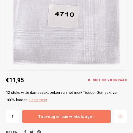
Bretels
Sokken
Dames Badjassen
Hoofdkussens
Schoteldoeken
Comtessa
Huiss
Petten (Caps)
Strandlakens / Badlakens
Nachtkleding Kids
Spreien
Vaatdoeken
Lunatex
Zakdoeken
Baby setjes
Heren Nachthemden
Schorten
Redmond
Dames Huispakken
Ovenwanten
MEQ
Pannenlap
Hajo
Stofdoeken
Pastunette
€11,95
NIET OP VOORRAAD
Dweilen
Paul Hopkins
12 stuks witte dameszakdoeken van het merk Tiseco. Gemaakt van
100% katoen.
Lees meer
Plaids
Pierre Cardin
Toevoegen aan winkelwagen
Robson
DELEN: