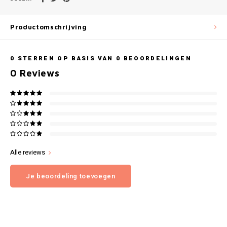
Gianvaglia
iSeng
Productomschrijving
Rebelle
0
STERREN OP BASIS VAN
0
BEOORDELINGEN
0
Reviews
Tom Tailor
Walra
Gotzburg
O'Neill
Alle reviews
Je beoordeling toevoegen
Lee Cooper
Kappa