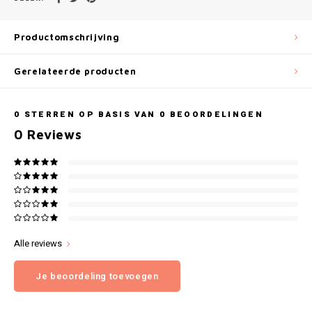
Gianvaglia
iSeng
Productomschrijving
Rebelle
Gerelateerde producten
Tom Tailor
0
STERREN OP BASIS VAN
0
BEOORDELINGEN
0
Reviews
Walra
Gotzburg
O'Neill
Lee Cooper
Alle reviews
Je beoordeling toevoegen
Kappa