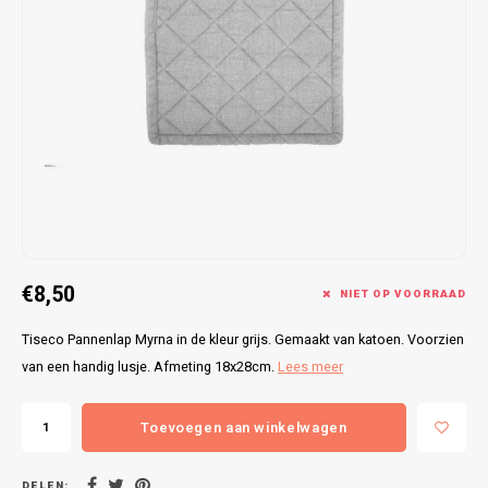
Bretels
Sokken
Dames Badjassen
Hoofdkussens
Schoteldoeken
Comtessa
Huiss
Petten (Caps)
Strandlakens / Badlakens
Nachtkleding Kids
Spreien
Vaatdoeken
Lunatex
Zakdoeken
Baby setjes
Heren Nachthemden
Schorten
Redmond
Dames Huispakken
Ovenwanten
MEQ
Pannenlap
Hajo
Stofdoeken
Pastunette
€8,50
NIET OP VOORRAAD
Dweilen
Paul Hopkins
Tiseco Pannenlap Myrna in de kleur grijs. Gemaakt van katoen. Voorzien
van een handig lusje. Afmeting 18x28cm.
Lees meer
Plaids
Pierre Cardin
Toevoegen aan winkelwagen
Robson
DELEN: