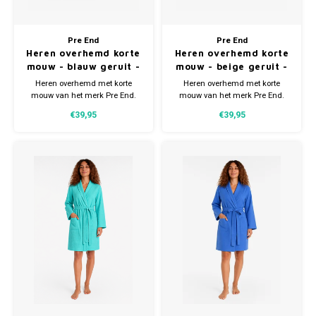
Pre End
Pre End
Heren overhemd korte
Heren overhemd korte
mouw - blauw geruit -
mouw - beige geruit -
strijkvrij
strijkvrij
Heren overhemd met korte
Heren overhemd met korte
mouw van het merk Pre End.
mouw van het merk Pre End.
Gemaakt van 65% katoen en
Gemaakt van 65% katoen en
€39,95
€39,95
35% polyester. Verkrijgbaar in
35% polyester. Verkrijgbaar in
meerdere maten. Ook grote
meerdere maten. Ook grote
maten.
maten.