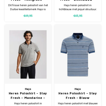
Met Rits
Piqué
Dit frisse heren poloshirt van het
Hajo heren poloshirt in
Duitse kwaliteitsmerk Hajo is
lichtblauw met piqué structuur.
uitgevoerd in een moderne
Ademend, strijkvrij en
€49,95
€45,95
mintgroene kleur met subtiele
comfortabel. Perfect voor een
contrastdetails
verzorgde casual look.
Hajo
Hajo
Heren Poloshirt – Stay
Heren Poloshirt – Stay
Fresh – Mandarine –
Fresh – Blauw
Piqué
Gestreept – Piqué
Hajo heren poloshirt in
Hajo heren poloshirt met blauwe