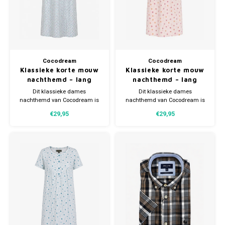
Cocodream
Cocodream
Klassieke korte mouw
Klassieke korte mouw
nachthemd – lang
nachthemd – lang
model – 100% katoen
model – 100% katoen
Dit klassieke dames
Dit klassieke dames
nachthemd van Cocodream is
nachthemd van Cocodream is
de perfecte keuze voor wie
de perfecte keuze voor wie
€29,95
€29,95
houdt van comfort, luchtigheid
houdt van comfort, luchtigheid
en een tijdloze uitstraling. Het
en een tijdloze uitstraling. Het
nachthemd is gemaakt van
nachthemd is gemaakt van
100% zacht katoen, waardoor
100% zacht katoen, waardoor
het uitstekend ademt en prettig
het uitstekend ademt en prettig
aanvoelt op de huid.
aanvoelt op de huid.