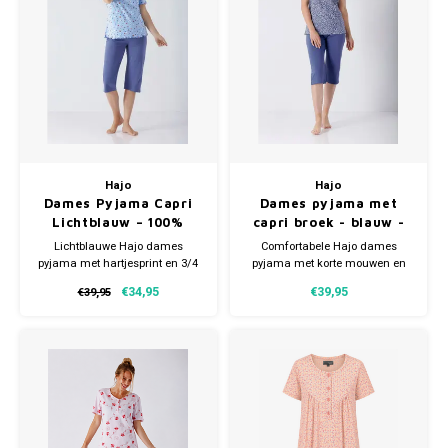
Hajo
Hajo
Dames Pyjama Capri
Dames pyjama met
Lichtblauw – 100%
capri broek - blauw -
Gekamde Katoen
katoen
Lichtblauwe Hajo dames
Comfortabele Hajo dames
pyjama met hartjesprint en 3/4
pyjama met korte mouwen en
capribroek. Gemaakt van 100%
3/4 capri broek. Gemaakt van
€34,95
€39,95
€39,95
gekamde katoen voor extra
100% gekamde katoen voor
zachtheid en optimaal
extra zachtheid en optimaal
zomercomfort.
zomercomfort.