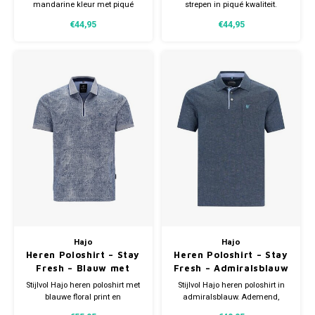
mandarine kleur met piqué
strepen in piqué kwaliteit.
structuur. Ademend, strijkvrij en
Ademend, strijkvrij en
€44,95
€44,95
comfortabel. Perfect voor een
comfortabel. Perfect voor een
verzorgde casual look.
verzorgde casual look.
Verkrijgbaar in meerdere
maten.
Hajo
Hajo
Heren Poloshirt – Stay
Heren Poloshirt – Stay
Fresh – Blauw met
Fresh – Admiralsblauw
Floral Print &
Stijlvol Hajo heren poloshirt met
Stijlvol Hajo heren poloshirt in
Ritssluiting
blauwe floral print en
admiralsblauw. Ademend,
ritssluiting. Ademend, strijkvrij
strijkvrij en comfortabel dankzij