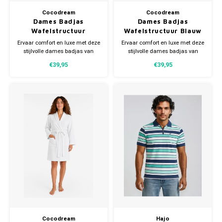
Cocodream
Cocodream
Dames Badjas
Dames Badjas
Wafelstructuur
Wafelstructuur Blauw
Turquoise -
- Lichtgewicht
Ervaar comfort en luxe met deze
Ervaar comfort en luxe met deze
Lichtgewicht
stijlvolle dames badjas van
stijlvolle dames badjas van
Cocodream. De badjas is
Cocodream. De badjas is
€39,95
€39,95
gemaakt van een
gemaakt van een
hoogwaardige mix van 35%
hoogwaardige mix van 35%
katoen en 65% polyester.
katoen en 65% polyester.
Hierdoor profiteer je van het
Hierdoor profiteer je van het
beste van beide materialen.
beste van beide materialen.
Cocodream
Hajo