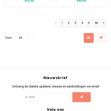
€55,95
€49,95
en comfortabel. Perfect voor een
Stay Fresh kwaliteit. Perfect voor
moderne zomerse look.
elke dag.
1
2
3
4
5
46
Toon:
24
Nieuwsbrief
Ontvang de laatste updates, nieuws en aanbiedingen via email
Volg ons