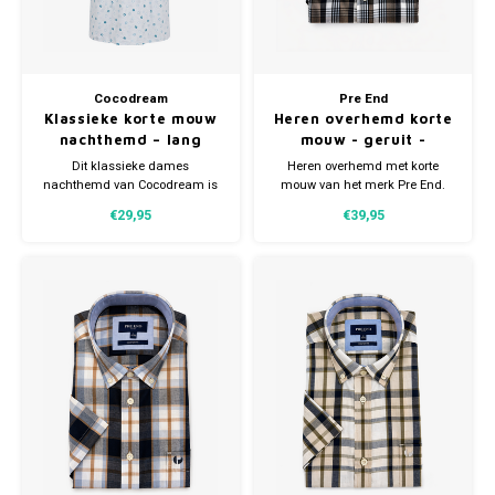
Cocodream
Pre End
Klassieke korte mouw
Heren overhemd korte
nachthemd – lang
mouw - geruit -
model – 100% katoen
strijkvrij
Dit klassieke dames
Heren overhemd met korte
nachthemd van Cocodream is
mouw van het merk Pre End.
de perfecte keuze voor wie
Gemaakt van 65% katoen en
€29,95
€39,95
houdt van comfort, luchtigheid
35% polyester. Verkrijgbaar in
en een tijdloze uitstraling. Het
meerdere maten. Ook grote
nachthemd is gemaakt van
maten.
100% zacht katoen, waardoor
het uitstekend ademt en prettig
aanvoelt op de huid.