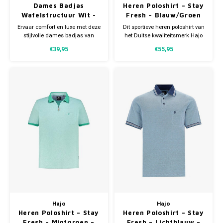
Dames Badjas
Heren Poloshirt – Stay
Wafelstructuur Wit -
Fresh – Blauw/Groen
Lichtgewicht
Gestreept – Met Rits
Ervaar comfort en luxe met deze
Dit sportieve heren poloshirt van
stijlvolle dames badjas van
het Duitse kwaliteitsmerk Hajo
Cocodream. De badjas is
valt direct op door het frisse
€39,95
€55,95
gemaakt van een
streepdessin in blauw, wit en
hoogwaardige mix van 35%
mintgroen. De garengeverfde
katoen en 65% polyester.
strepen zorgen voor een mooie,
Hierdoor profiteer je van het
duurzame kleur en geven de
beste van beide materialen.
polo een moderne en levendige
uitstraling.
Hajo
Hajo
Heren Poloshirt – Stay
Heren Poloshirt – Stay
Fresh – Mintgroen –
Fresh – Lichtblauw –