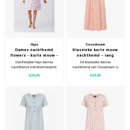
Hajo
Cocodream
Dames nachthemd
Klassieke korte mouw
flowers - korte mouw -
nachthemd – lang
katoen - 110 cm
model – 100% katoen
Comfortabel Hajo dames
Dit klassieke dames
nachthemd met bloemenprint.
nachthemd van Cocodream is
Gemaakt van 100% gekamde
de perfecte keuze voor wie
€29,95
€29,95
katoen, extra zacht en
houdt van comfort, luchtigheid
ademend. Lengte 110 cm.
en een tijdloze uitstraling. Het
Duitse topkwaliteit.
nachthemd is gemaakt van
100% zacht katoen, waardoor
het uitstekend ademt en prettig
aanvoelt op de huid.