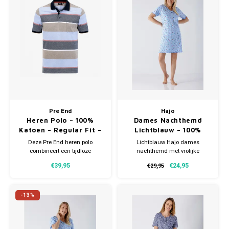
Gianvaglia
iSeng
Rebelle
Tom Tailor
Walra
Pre End
Hajo
Heren Polo – 100%
Dames Nachthemd
Gotzburg
Katoen – Regular Fit –
Lichtblauw – 100%
Brede Streep
Gekamde Katoen
Deze Pre End heren polo
Lichtblauw Hajo dames
combineert een tijdloze
nachthemd met vrolijke
O'Neill
uitstraling met optimaal
hartjesprint. Gemaakt van 100%
€39,95
€24,95
€29,95
draagcomfort. De polo is
gekamde katoen, extra zacht en
vervaardigd uit 100%
ademend. Lengte 95 cm.
Lee Cooper
hoogwaardig katoen.
Verkrijgbaar in verschillende
Verkrijgbaar in meerdere
maten.
-13%
Kappa
maten.