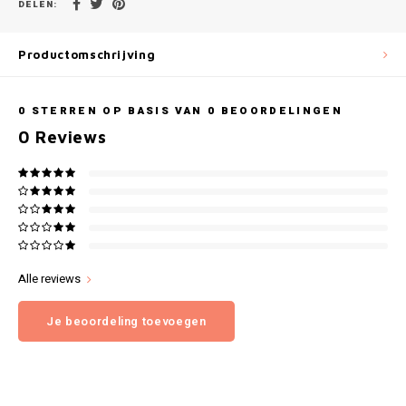
Gianvaglia
DELEN:
iSeng
Productomschrijving
Rebelle
0
STERREN OP BASIS VAN
0
BEOORDELINGEN
0
Reviews
Tom Tailor
Walra
Gotzburg
O'Neill
Alle reviews
Lee Cooper
Je beoordeling toevoegen
Kappa