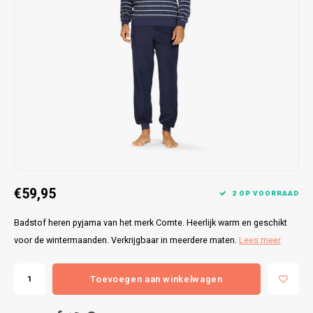
Bretels
Sokken
Dames Badjassen
Hoofdkussens
Schoteldoeken
Comtessa
Huiss
Petten (Caps)
Strandlakens / Badlakens
Nachtkleding Kids
Spreien
Vaatdoeken
Lunatex
Zakdoeken
Baby setjes
Heren Nachthemden
Schorten
Redmond
Dames Huispakken
Ovenwanten
MEQ
Pannenlap
Hajo
Stofdoeken
Pastunette
€59,95
2 OP VOORRAAD
Dweilen
Paul Hopkins
Badstof heren pyjama van het merk Comte. Heerlijk warm en geschikt
voor de wintermaanden. Verkrijgbaar in meerdere maten.
Lees meer
Plaids
Pierre Cardin
Toevoegen aan winkelwagen
Robson