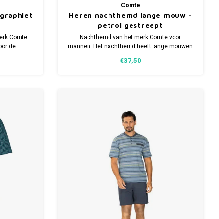
Comte
 graphiet
Heren nachthemd lange mouw -
petrol gestreept
erk Comte.
Nachthemd van het merk Comte voor
oor de
mannen. Het nachthemd heeft lange mouwen
n meerdere
en is verkrijgbaar in meerdere maten.
€37,50
Gemaakt van 100% katoen