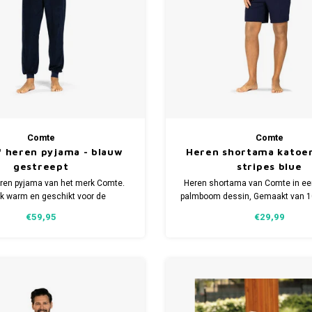
Comte
Comte
 heren pyjama - blauw
Heren shortama katoen
gestreept
stripes blue
ren pyjama van het merk Comte.
Heren shortama van Comte in ee
jk warm en geschikt voor de
palmboom dessin, Gemaakt van 1
nden. Verkrijgbaar in meerdere
Verkrijgbaar in de maten S t
€59,95
€29,99
maten.