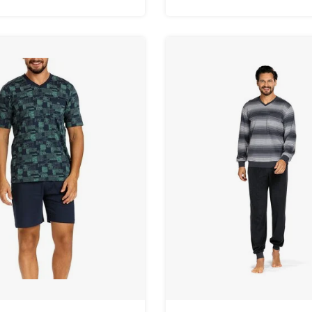
geprinte korte broek.
dessin.