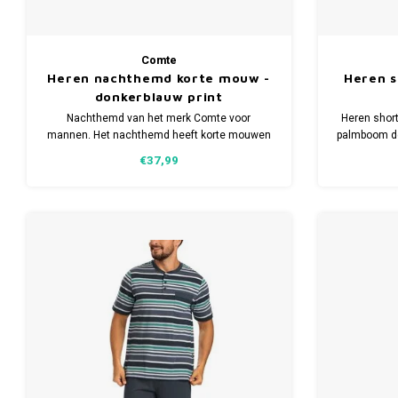
Comte
Heren nachthemd korte mouw -
Heren s
donkerblauw print
Nachthemd van het merk Comte voor
Heren shor
mannen. Het nachthemd heeft korte mouwen
palmboom de
en is verkrijgbaar in meerdere maten.
Verkri
€37,99
Gemaakt van 50% katoen en 50% modal.