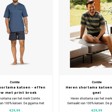
Comte
Comte
hortama katoen - effen
Heren shortama katoen
uw met print broek
geel
hortama van het merk Comte.
Heren shortama van het merk
an 100% katoen. De pyjama met
Gemaakt van 100% katoen. De 
uw heeft een effen top met een
korte broek heeft een modern 
€29,99
€29,99