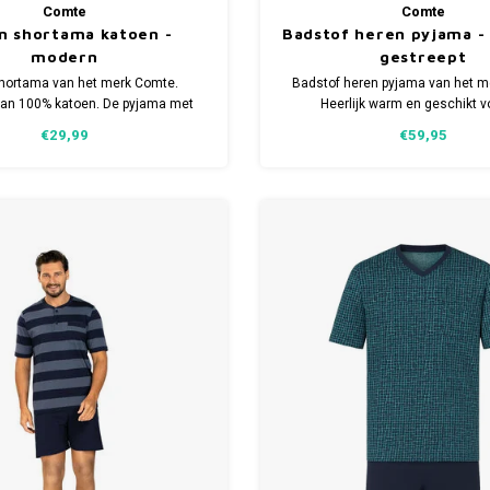
Comte
Comte
n shortama katoen -
Badstof heren pyjama -
modern
gestreept
hortama van het merk Comte.
Badstof heren pyjama van het m
an 100% katoen. De pyjama met
Heerlijk warm en geschikt v
roek heeft een modern dessin.
wintermaanden. Verkrijgbaar i
€29,99
€59,95
maten.