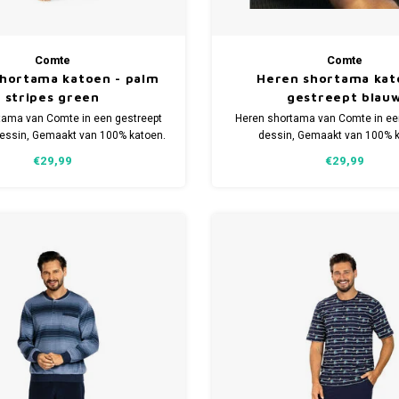
Comte
Comte
hortama katoen - palm
Heren shortama kat
stripes green
gestreept blau
tama van Comte in een gestreept
Heren shortama van Comte in ee
ssin, Gemaakt van 100% katoen.
dessin, Gemaakt van 100% k
jgbaar in de maten S t/m 4XL.
Verkrijgbaar in de maten S t
€29,99
€29,99