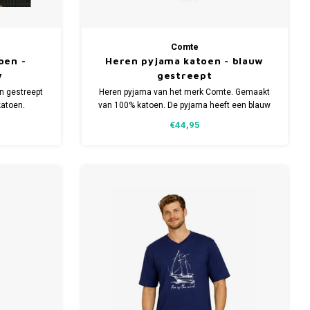
Comte
oen -
Heren pyjama katoen - blauw
w
gestreept
n gestreept
Heren pyjama van het merk Comte. Gemaakt
atoen.
van 100% katoen. De pyjama heeft een blauw
/m 4XL.
gestreept dessin. Verkrijgbaar in meerdere
€44,95
maten.