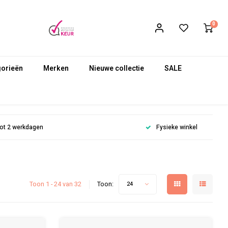
0
gorieën
Merken
Nieuwe collectie
SALE
 tot 2 werkdagen
Fysieke winkel
Toon 1 - 24 van 32
Toon:
24