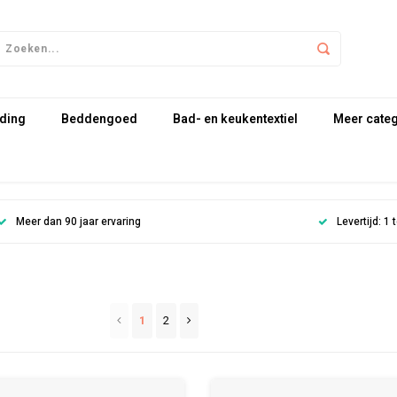
ding
Beddengoed
Bad- en keukentextiel
Meer cate
Meer dan 90 jaar ervaring
Levertijd: 1
1
2