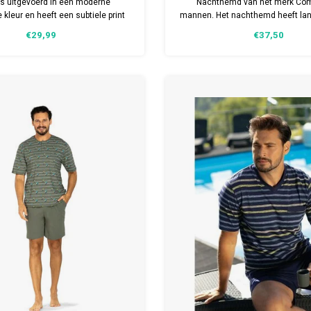
is uitgevoerd in een moderne
Nachthemd van het merk Com
 kleur en heeft een subtiele print
mannen. Het nachthemd heeft l
ilboot met de tekst “Free as the
en is verkrijgbaar in meerder
€29,99
€37,50
zorgt voor een rustige en zomerse
Gemaakt van 100% kato
uitstraling.