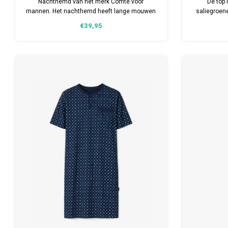
Nachthemd van het merk Comte voor
De top 
mannen. Het nachthemd heeft lange mouwen
saliegroene
en is verkrijgbaar in meerdere maten.
van een ze
€39,95
Gemaakt van 50% katoen en 50% modal.
wind”, wat 