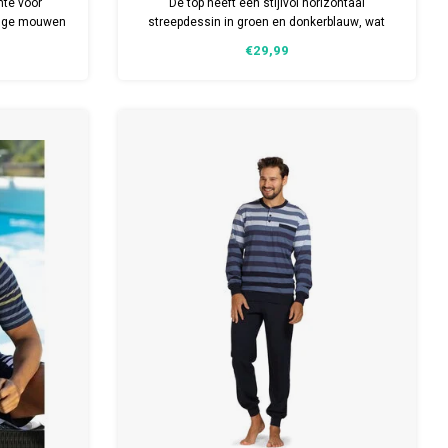
te voor
De top heeft een stijlvol horizontaal
ange mouwen
streepdessin in groen en donkerblauw, wat
e maten.
zorgt voor een moderne en rustige uitstraling.
€29,99
en
Het shirt is voorzien van korte mouwen en een
comfortabele V-hals, waardoor het prettig
draagt.