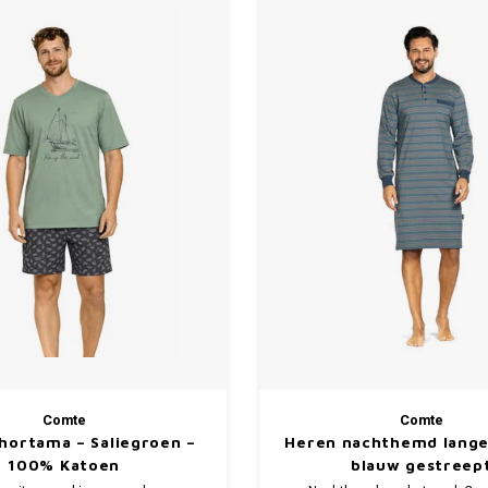
Comte
Comte
hortama – Saliegroen –
Heren nachthemd lang
100% Katoen
blauw gestreep