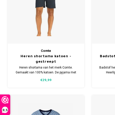
Comte
Heren shortama katoen -
Badstof
gestreept
Heren shortama van het merk Comte.
Badstof he
Gemaakt van 100% katoen. De pyjama met
Heerli
korte broek heeft een gestreept dessin.
wintermaa
€29,99
9,5