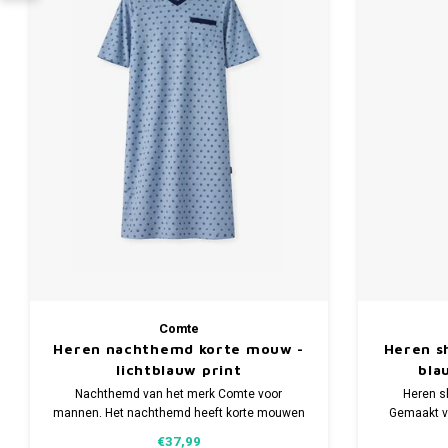
Comte
Heren nachthemd korte mouw -
Heren s
lichtblauw print
bla
Nachthemd van het merk Comte voor
Heren s
mannen. Het nachthemd heeft korte mouwen
Gemaakt v
en is verkrijgbaar in meerdere maten.
korte mo
€37,99