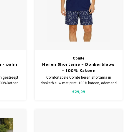
Comte
 - palm
Heren Shortama – Donkerblauw
– 100% Katoen
n gestreept
Comfortabele Comte heren shortama in
00% katoen.
donkerblauw met print. 100% katoen, ademend
/m 4XL.
en ideaal voor warme nachten. Verkrijgbaar in
€29,99
maat S t/m 4XL.