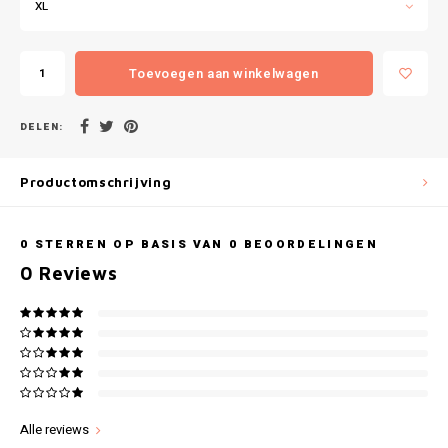
Gianvaglia
XL
iSeng
Toevoegen aan winkelwagen
Rebelle
DELEN:
Tom Tailor
Productomschrijving
Walra
0
STERREN OP BASIS VAN
0
BEOORDELINGEN
Gotzburg
0
Reviews
O'Neill
Lee Cooper
Kappa
Alle reviews