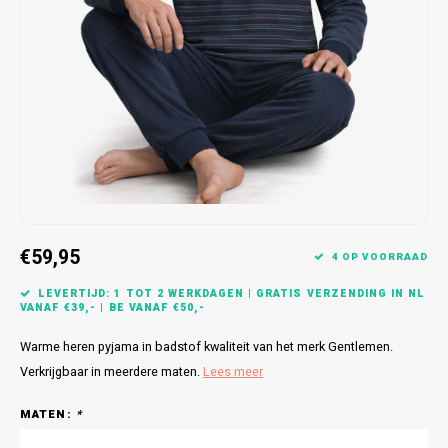
Bretels
Sokken
Dames Badjassen
Hoofdkussens
Schoteldoeken
Comtessa
Huiss
Petten (Caps)
Strandlakens / Badlakens
Nachtkleding Kids
Spreien
Vaatdoeken
Lunatex
Zakdoeken
Baby setjes
Heren Nachthemden
Schorten
Redmond
Dames Huispakken
Ovenwanten
MEQ
Pannenlap
Hajo
€59,95
Stofdoeken
Pastunette
4 OP VOORRAAD
LEVERTIJD: 1 TOT 2 WERKDAGEN | GRATIS VERZENDING IN NL
Dweilen
Paul Hopkins
VANAF €39,- | BE VANAF €50,-
Warme heren pyjama in badstof kwaliteit van het merk Gentlemen.
Plaids
Pierre Cardin
Verkrijgbaar in meerdere maten.
Lees meer
Robson
MATEN:
*