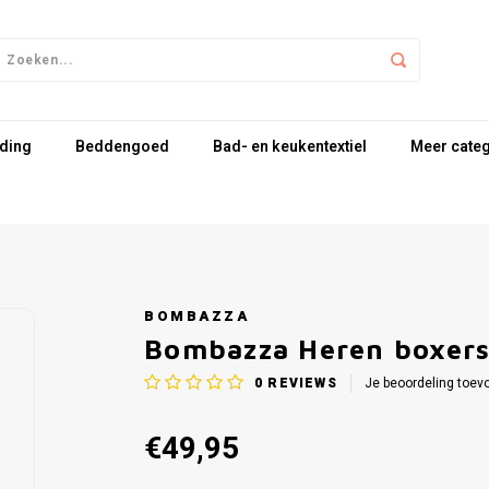
ding
Beddengoed
Bad- en keukentextiel
Meer cate
BOMBAZZA
Bombazza Heren boxers
0
REVIEWS
Je beoordeling toev
€49,95