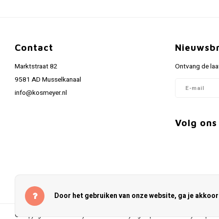
Contact
Nieuwsbr
Marktstraat 82
Ontvang de laa
9581 AD Musselkanaal
info@kosmeyer.nl
Volg ons
Door het gebruiken van onze website, ga je akkoo
© Copyright 2026 Kosmeyer.nl - Powered by
Lightspeed
- Theme by
Shopmo