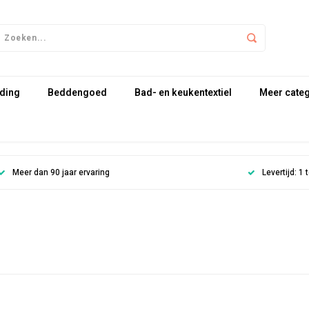
ding
Beddengoed
Bad- en keukentextiel
Meer cate
Meer dan 90 jaar ervaring
Levertijd: 1