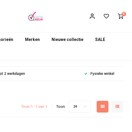
0
gorieën
Merken
Nieuwe collectie
SALE
 tot 2 werkdagen
Fysieke winkel
Toon 1 - 1 van 1
Toon:
24