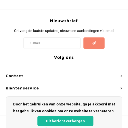
Bretels
Sokken
Dames Badjassen
Hoofdkussens
Schoteldoeken
Comtessa
Huiss
Petten (Caps)
Strandlakens / Badlakens
Nachtkleding Kids
Spreien
Vaatdoeken
Lunatex
Nieuwsbrief
Ontvang de laatste updates, nieuws en aanbiedingen via email
Zakdoeken
Baby setjes
Heren Nachthemden
Schorten
Redmond
Dames Huispakken
Ovenwanten
MEQ
Volg ons
Pannenlap
Hajo
Stofdoeken
Pastunette
Contact
Dweilen
Paul Hopkins
Klantenservice
Mijn account
Plaids
Pierre Cardin
Door het gebruiken van onze website, ga je akkoord met
het gebruik van cookies om onze website te verbeteren.
Robson
Dit bericht verbergen