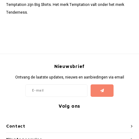
Bretels
Sokken
Dames Badjassen
Hoofdkussens
Schoteldoeken
Comtessa
Huiss
Temptation zijn Big Shirts. Het merk Temptation valt onder het merk
Tenderness.
Petten (Caps)
Strandlakens / Badlakens
Nachtkleding Kids
Spreien
Vaatdoeken
Lunatex
Zakdoeken
Baby setjes
Heren Nachthemden
Schorten
Redmond
Dames Huispakken
Ovenwanten
MEQ
Pannenlap
Hajo
Nieuwsbrief
Ontvang de laatste updates, nieuws en aanbiedingen via email
Stofdoeken
Pastunette
Dweilen
Paul Hopkins
Volg ons
Plaids
Pierre Cardin
Robson
Contact