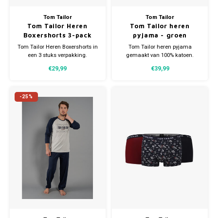
Tom Tailor
Tom Tailor
Tom Tailor Heren
Tom Tailor heren
Boxershorts 3-pack
pyjama - groen
zwart
Tom Tailor Heren Boxershorts in
Tom Tailor heren pyjama
een 3 stuks verpakking.
gemaakt van 100% katoen.
Verkrijgbaar in verschillende
Verkrijgbaar in meerdere
€29,99
€39,99
maten. Gemaakt van 95%
maten.
Katoen en 5% Elastaan.
-25%