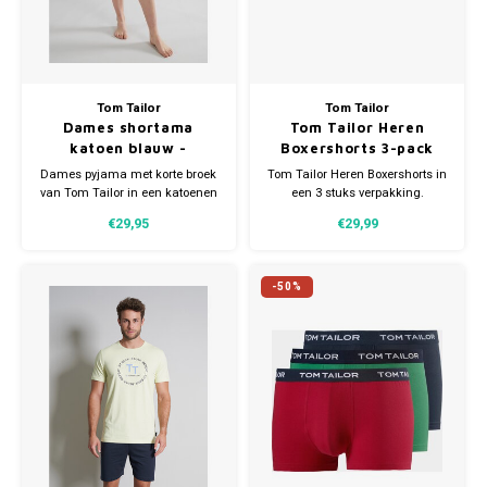
Tom Tailor
Tom Tailor
Dames shortama
Tom Tailor Heren
katoen blauw -
Boxershorts 3-pack
charlotte
Dames pyjama met korte broek
Tom Tailor Heren Boxershorts in
van Tom Tailor in een katoenen
een 3 stuks verpakking.
kwaliteit. Pyjama heeft leuke
Verkrijgbaar in verschillende
€29,95
€29,99
print met subtiele stipjes.
maten. Gemaakt van 95%
Verkrijgbaar in meerdere
Katoen en 5% Elastaan.
maten.
-50%