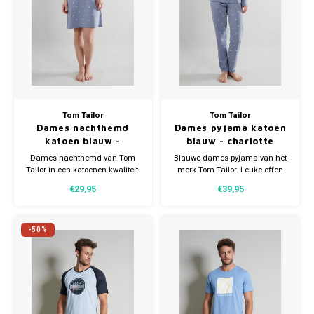
Bretels
Sokken
Dames Badjassen
Hoofdkussens
Schoteldoeken
Comtessa
Huiss
Petten (Caps)
Strandlakens / Badlakens
Nachtkleding Kids
Spreien
Vaatdoeken
Lunatex
Zakdoeken
Baby setjes
Heren Nachthemden
Schorten
Redmond
Dames Huispakken
Ovenwanten
MEQ
Tom Tailor
Tom Tailor
Dames nachthemd
Dames pyjama katoen
katoen blauw -
blauw - charlotte
Pannenlap
Hajo
charlotte
Dames nachthemd van Tom
Blauwe dames pyjama van het
Tailor in een katoenen kwaliteit.
merk Tom Tailor. Leuke effen
Stofdoeken
Pastunette
Nachthemd heeft leuke print
top met bijpassende
€29,95
€39,95
met subtiele stipjes.
gedessineerde broek. Gemaakt
Verkrijgbaar in meerdere
van 100% zachte katoen.
Dweilen
Paul Hopkins
maten.
-50%
Plaids
Pierre Cardin
Robson