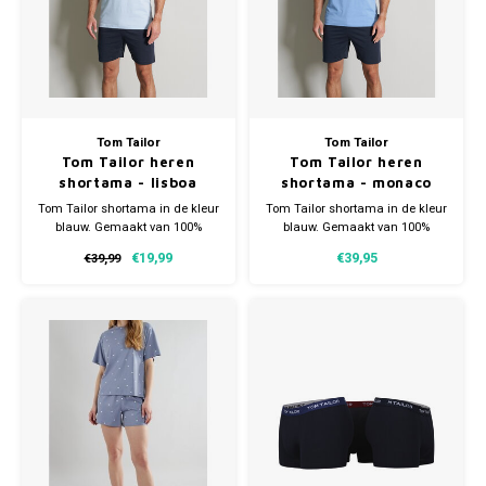
Gianvaglia
iSeng
Rebelle
Tom Tailor
Tom Tailor
Tom Tailor heren
Tom Tailor heren
Tom Tailor
shortama - lisboa
shortama - monaco
Tom Tailor shortama in de kleur
Tom Tailor shortama in de kleur
Walra
blauw. Gemaakt van 100%
blauw. Gemaakt van 100%
katoen. Verkrijgbaar in
katoen. Verkrijgbaar in
€19,99
€39,95
€39,99
meerdere maten.
meerdere maten.
Gotzburg
O'Neill
Lee Cooper
Kappa