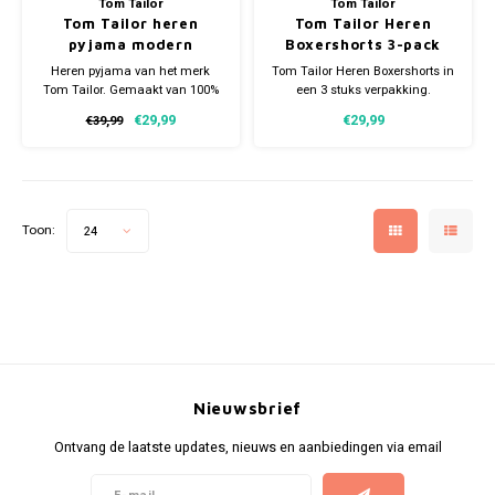
Tom Tailor
Tom Tailor
Tom Tailor heren
Tom Tailor Heren
pyjama modern
Boxershorts 3-pack
Heren pyjama van het merk
Tom Tailor Heren Boxershorts in
Tom Tailor. Gemaakt van 100%
een 3 stuks verpakking.
katoen en verkrijgbaar in
Verkrijgbaar in verschillende
€29,99
€29,99
€39,99
meerdere maten.
maten. Gemaakt van 95%
Katoen en 5% Elastaan.
Toon:
24
Nieuwsbrief
Ontvang de laatste updates, nieuws en aanbiedingen via email