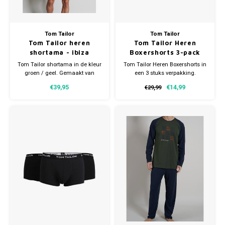
Tom Tailor
Tom Tailor
Tom Tailor heren
Tom Tailor Heren
shortama - ibiza
Boxershorts 3-pack
Tom Tailor shortama in de kleur
Tom Tailor Heren Boxershorts in
groen / geel. Gemaakt van
een 3 stuks verpakking.
100% katoen. Verkrijgbaar in
Verkrijgbaar in verschillende
€39,95
€14,99
€29,99
meerdere maten.
maten. Gemaakt van 95%
Katoen en 5% Elastaan.