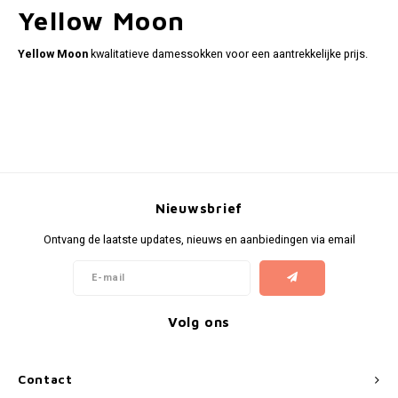
Gianvaglia
Yellow Moon
iSeng
Yellow Moon
kwalitatieve damessokken voor een aantrekkelijke prijs.
Rebelle
Tom Tailor
Walra
Nieuwsbrief
Gotzburg
Ontvang de laatste updates, nieuws en aanbiedingen via email
O'Neill
Lee Cooper
Volg ons
Kappa
Contact