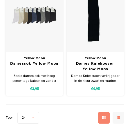
Bretels
Sokken
Dames Badjassen
Hoofdkussens
Schoteldoeken
Comtessa
Huiss
Petten (Caps)
Strandlakens / Badlakens
Nachtkleding Kids
Spreien
Vaatdoeken
Lunatex
Zakdoeken
Baby setjes
Heren Nachthemden
Schorten
Redmond
Dames Huispakken
Ovenwanten
MEQ
Yellow Moon
Yellow Moon
Pannenlap
Hajo
Damessok Yellow Moon
Dames Kniekousen
Yellow Moon
Stofdoeken
Pastunette
Basic dames sok met hoog
Dames Kniekousen verkrijgbaar
percentage katoen en zonder
in de kleur zwart en marine.
voelbare teennaad.
€3,95
€4,95
Dweilen
Paul Hopkins
Plaids
Pierre Cardin
Robson
Toon:
24