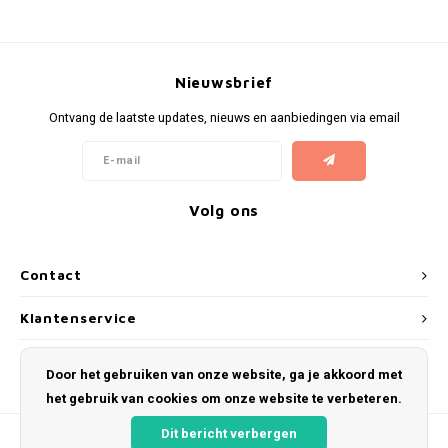
Gianvaglia
iSeng
Nieuwsbrief
Rebelle
Ontvang de laatste updates, nieuws en aanbiedingen via email
Tom Tailor
Walra
Volg ons
Gotzburg
Contact
O'Neill
Klantenservice
Lee Cooper
Mijn account
Door het gebruiken van onze website, ga je akkoord met
Kappa
het gebruik van cookies om onze website te verbeteren.
Dit bericht verbergen