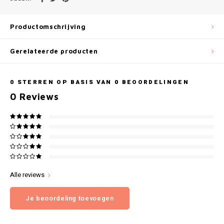
Gianvaglia
iSeng
Productomschrijving
Rebelle
Gerelateerde producten
Tom Tailor
0
STERREN OP BASIS VAN
0
BEOORDELINGEN
0
Reviews
Walra
Gotzburg
O'Neill
Lee Cooper
Alle reviews
Je beoordeling toevoegen
Kappa