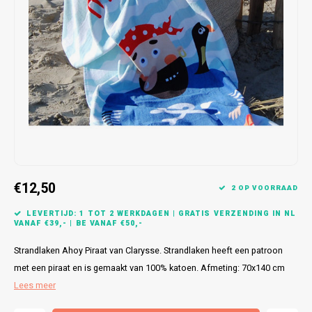
Bretels
Sokken
Dames Badjassen
Hoofdkussens
Schoteldoeken
Comtessa
Huiss
Petten (Caps)
Strandlakens / Badlakens
Nachtkleding Kids
Spreien
Vaatdoeken
Lunatex
Zakdoeken
Baby setjes
Heren Nachthemden
Schorten
Redmond
Dames Huispakken
Ovenwanten
MEQ
Pannenlap
Hajo
Stofdoeken
Pastunette
€12,50
2 OP VOORRAAD
Dweilen
Paul Hopkins
LEVERTIJD: 1 TOT 2 WERKDAGEN | GRATIS VERZENDING IN NL
VANAF €39,- | BE VANAF €50,-
Plaids
Pierre Cardin
Strandlaken Ahoy Piraat van Clarysse. Strandlaken heeft een patroon
met een piraat en is gemaakt van 100% katoen. Afmeting: 70x140 cm
Robson
Lees meer