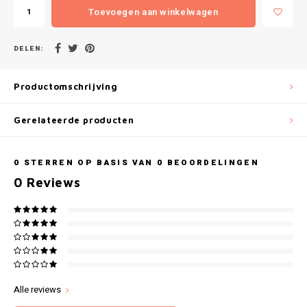
Gianvaglia
Toevoegen aan winkelwagen
iSeng
DELEN:
Rebelle
Productomschrijving
Tom Tailor
Gerelateerde producten
Walra
0
STERREN OP BASIS VAN
0
BEOORDELINGEN
Gotzburg
0
Reviews
O'Neill
Lee Cooper
Kappa
Alle reviews