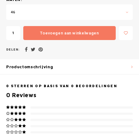
Gianvaglia
46
iSeng
Rebelle
Toevoegen aan winkelwagen
Tom Tailor
DELEN:
Walra
Productomschrijving
Gotzburg
0
STERREN OP BASIS VAN
0
BEOORDELINGEN
O'Neill
0
Reviews
Lee Cooper
Kappa