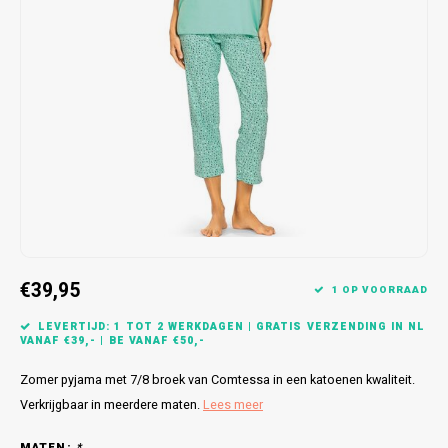
Bretels
Sokken
Dames Badjassen
Hoofdkussens
Schoteldoeken
Comtessa
Huiss
Petten (Caps)
Strandlakens / Badlakens
Nachtkleding Kids
Spreien
Vaatdoeken
Lunatex
Zakdoeken
Baby setjes
Heren Nachthemden
Schorten
Redmond
Dames Huispakken
Ovenwanten
MEQ
Pannenlap
Hajo
Stofdoeken
Pastunette
€39,95
1 OP VOORRAAD
Dweilen
Paul Hopkins
LEVERTIJD: 1 TOT 2 WERKDAGEN | GRATIS VERZENDING IN NL
VANAF €39,- | BE VANAF €50,-
Plaids
Pierre Cardin
Zomer pyjama met 7/8 broek van Comtessa in een katoenen kwaliteit.
Robson
Verkrijgbaar in meerdere maten.
Lees meer
MATEN:
*