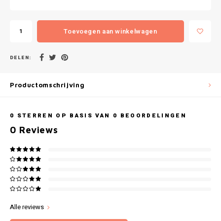
Gianvaglia
iSeng
Toevoegen aan winkelwagen
Rebelle
DELEN:
Tom Tailor
Productomschrijving
Walra
0
STERREN OP BASIS VAN
0
BEOORDELINGEN
Gotzburg
0
Reviews
O'Neill
Lee Cooper
Kappa
Alle reviews