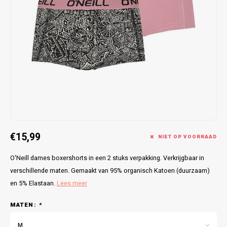
Bretels
Sokken
Dames Badjassen
Hoofdkussens
Schoteldoeken
Comtessa
Huiss
Petten (Caps)
Strandlakens / Badlakens
Nachtkleding Kids
Spreien
Vaatdoeken
Lunatex
Zakdoeken
Baby setjes
Heren Nachthemden
Schorten
Redmond
Dames Huispakken
Ovenwanten
MEQ
Pannenlap
Hajo
Stofdoeken
Pastunette
€15,99
NIET OP VOORRAAD
Dweilen
Paul Hopkins
O'Neill dames boxershorts in een 2 stuks verpakking. Verkrijgbaar in
verschillende maten. Gemaakt van 95% organisch Katoen (duurzaam)
Plaids
Pierre Cardin
en 5% Elastaan.
Lees meer
Robson
MATEN:
*
M