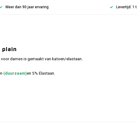
Meer dan 90 jaar ervaring
Levertijd: 1
 plain
d voor dames is gemaakt van katoen/elastaan.
en
(duurzaam)
en 5% Elastaan.