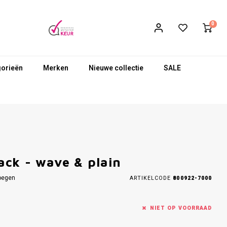
0
gorieën
Merken
Nieuwe collectie
SALE
ck - wave & plain
oegen
ARTIKELCODE
800922-7000
NIET OP VOORRAAD