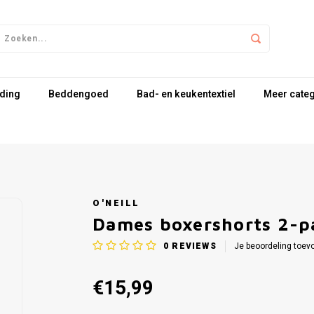
ding
Beddengoed
Bad- en keukentextiel
Meer cate
O'NEILL
Dames boxershorts 2-pa
0
REVIEWS
Je beoordeling toev
€15,99