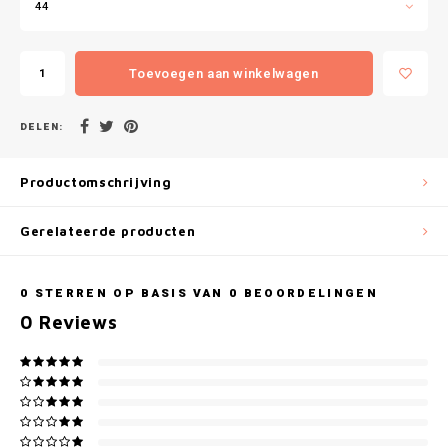
Gianvaglia
44
iSeng
Toevoegen aan winkelwagen
Rebelle
DELEN:
Tom Tailor
Productomschrijving
Walra
Gerelateerde producten
Gotzburg
0
STERREN OP BASIS VAN
0
BEOORDELINGEN
O'Neill
0
Reviews
Lee Cooper
Kappa