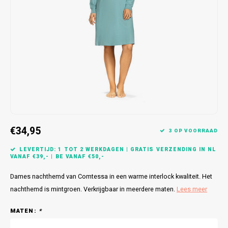
Bretels
Sokken
Dames Badjassen
Hoofdkussens
Schoteldoeken
Comtessa
Huiss
Petten (Caps)
Strandlakens / Badlakens
Nachtkleding Kids
Spreien
Vaatdoeken
Lunatex
Zakdoeken
Baby setjes
Heren Nachthemden
Schorten
Redmond
Dames Huispakken
Ovenwanten
MEQ
Pannenlap
Hajo
€34,95
Stofdoeken
Pastunette
3 OP VOORRAAD
LEVERTIJD: 1 TOT 2 WERKDAGEN | GRATIS VERZENDING IN NL
Dweilen
Paul Hopkins
VANAF €39,- | BE VANAF €50,-
Dames nachthemd van Comtessa in een warme interlock kwaliteit. Het
Plaids
Pierre Cardin
nachthemd is mintgroen. Verkrijgbaar in meerdere maten.
Lees meer
Robson
MATEN:
*