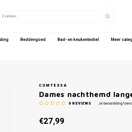
ding
Beddengoed
Bad- en keukentextiel
Meer cate
COMTESSA
Dames nachthemd lang
0
REVIEWS
Je beoordeling toev
€27,99