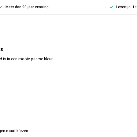
Meer dan 90 jaar ervaring
Levertijd: 1
s
is in een mooie paarse kleur.
gen maat kiezen.