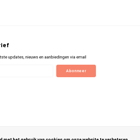
ief
tste updates, nieuws en aanbiedingen via email
Abonneer
rd met het gebruik van cookies om onze website te verbeteren.