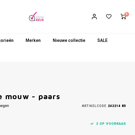
0
gorieën
Merken
Nieuwe collectie
SALE
e mouw - paars
oegen
ARTIKELCODE
242214 85
2 OP VOORRAAD