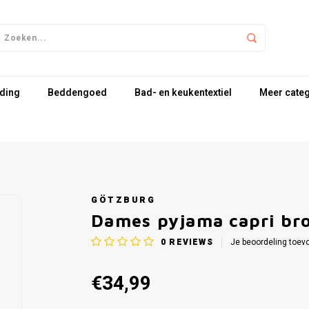
ding
Beddengoed
Bad- en keukentextiel
Meer cate
GÖTZBURG
Dames pyjama capri bro
0
REVIEWS
Je beoordeling toev
€34,99