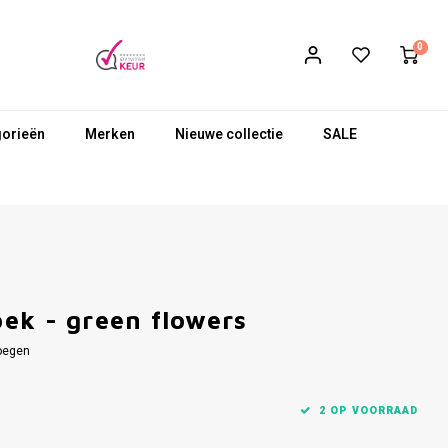
0
gorieën
Merken
Nieuwe collectie
SALE
ek - green flowers
oegen
2 OP VOORRAAD