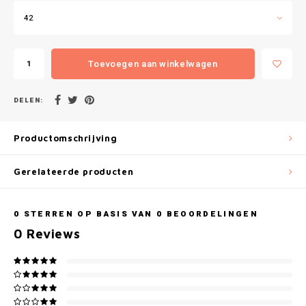
Gianvaglia
42
iSeng
Toevoegen aan winkelwagen
Rebelle
DELEN:
Tom Tailor
Walra
Productomschrijving
Gotzburg
Gerelateerde producten
O'Neill
0
STERREN OP BASIS VAN
0
BEOORDELINGEN
0
Reviews
Lee Cooper
Kappa