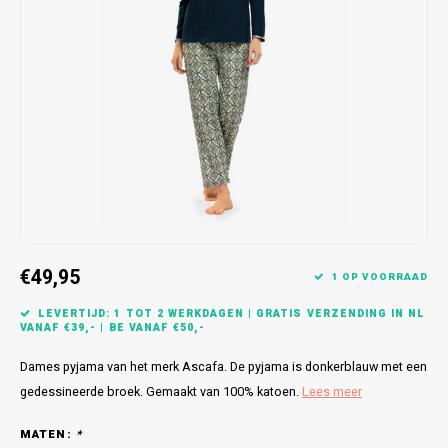
Bretels
Sokken
Dames Badjassen
Hoofdkussens
Schoteldoeken
Comtessa
Huiss
Petten (Caps)
Strandlakens / Badlakens
Nachtkleding Kids
Spreien
Vaatdoeken
Lunatex
Zakdoeken
Baby setjes
Heren Nachthemden
Schorten
Redmond
Dames Huispakken
Ovenwanten
MEQ
Pannenlap
Hajo
Stofdoeken
Pastunette
€49,95
1 OP VOORRAAD
Dweilen
Paul Hopkins
LEVERTIJD: 1 TOT 2 WERKDAGEN | GRATIS VERZENDING IN NL
VANAF €39,- | BE VANAF €50,-
Plaids
Pierre Cardin
Dames pyjama van het merk Ascafa. De pyjama is donkerblauw met een
gedessineerde broek. Gemaakt van 100% katoen.
Lees meer
Robson
MATEN:
*