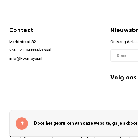
Contact
Nieuwsbr
Marktstraat 82
Ontvang de laa
9581 AD Musselkanaal
info@kosmeyer.nl
Volg ons
Door het gebruiken van onze website, ga je akkoo
© Copyright 2026 Kosmeyer.nl - Powered by
Lightspeed
- Theme by
Shopmo