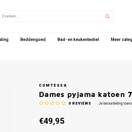
ding
Beddengoed
Bad- en keukentextiel
Meer cate
COMTESSA
Dames pyjama katoen 7
0
REVIEWS
Je beoordeling toev
€49,95