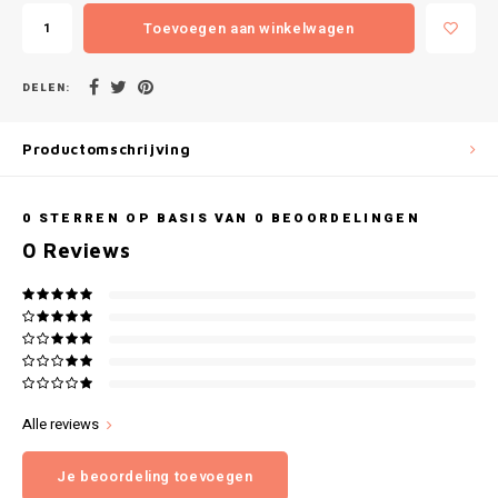
Gianvaglia
Toevoegen aan winkelwagen
iSeng
DELEN:
Rebelle
Productomschrijving
Tom Tailor
0
STERREN OP BASIS VAN
0
BEOORDELINGEN
Walra
0
Reviews
Gotzburg
O'Neill
Lee Cooper
Alle reviews
Kappa
Je beoordeling toevoegen