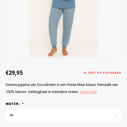
Bretels
Sokken
Dames Badjassen
Hoofdkussens
Schoteldoeken
Comtessa
Huiss
Petten (Caps)
Strandlakens / Badlakens
Nachtkleding Kids
Spreien
Vaatdoeken
Lunatex
Zakdoeken
Baby setjes
Heren Nachthemden
Schorten
Redmond
Dames Huispakken
Ovenwanten
MEQ
Pannenlap
Hajo
€29,95
Stofdoeken
Pastunette
NIET OP VOORRAAD
Dames pyjama van Cocodream in een frisse kleur blauw. Gemaakt van
Dweilen
Paul Hopkins
100% katoen. Verkrijgbaar in meerdere maten.
Lees meer
Plaids
Pierre Cardin
MATEN:
*
Robson
XL