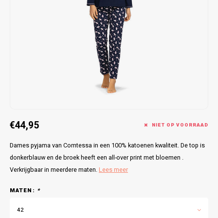
Bretels
Sokken
Dames Badjassen
Hoofdkussens
Schoteldoeken
Comtessa
Huiss
Petten (Caps)
Strandlakens / Badlakens
Nachtkleding Kids
Spreien
Vaatdoeken
Lunatex
Zakdoeken
Baby setjes
Heren Nachthemden
Schorten
Redmond
Dames Huispakken
Ovenwanten
MEQ
Pannenlap
Hajo
€44,95
Stofdoeken
Pastunette
NIET OP VOORRAAD
Dames pyjama van Comtessa in een 100% katoenen kwaliteit. De top is
Dweilen
Paul Hopkins
donkerblauw en de broek heeft een all-over print met bloemen .
Verkrijgbaar in meerdere maten.
Lees meer
Plaids
Pierre Cardin
MATEN:
*
Robson
42