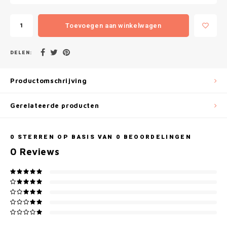
Gianvaglia
Toevoegen aan winkelwagen
iSeng
Rebelle
DELEN:
Tom Tailor
Productomschrijving
Walra
Gerelateerde producten
Gotzburg
0
STERREN OP BASIS VAN
0
BEOORDELINGEN
0
Reviews
O'Neill
Lee Cooper
Kappa